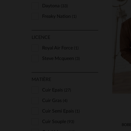
Daytona
(33)
Freaky Nation
(1)
Oakwood
(1)
LICENCE
Redskins
(6)
TA
Schott
Royal Air Force
(34)
(1)
S
Serge Pariente
Steve Mcqueen
(21)
(3)
MATIÈRE
Cuir Epais
(27)
Cuir Gras
(4)
Cuir Semi Epais
(1)
Cuir Souple
(93)