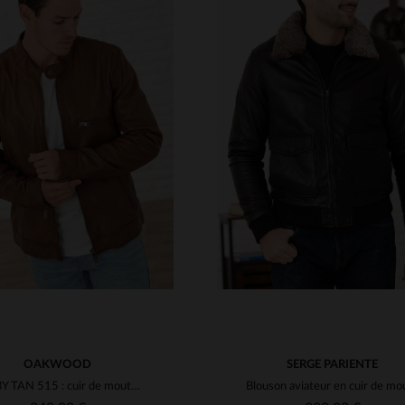
ILLES DISPONIBLES
TAILLES DISPONIBLE
M
L
XL
2XL
M
L
XL
2XL
OAKWOOD
SERGE PARIENTE
BOBBY TAN 515 : cuir de mouton tan, coupe regular, intemporel.