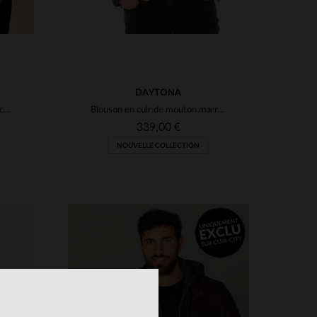
DAYTONA
Jackson : cuir de mouton cognac, léger, souple et au style intemporel.
Blouson en cuir de mouton marron roux, coupe slim et technique.
339,00 €
NOUVELLE COLLECTION