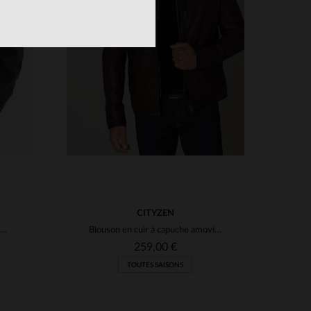
TAILLES DISPONIBLES
S
M
L
XL
2XL
3XL
S
4XL
5XL
CITYZEN
Blouson cuir d'agneau Lamb Vita, tannage. Coupe ajustée.
Blouson en cuir à capuche amovible marron
259,00 €
TOUTES SAISONS