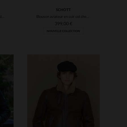
SCHOTT
Surchemise worker en cuir suédé marron
Blouson aviateur en cuir col chemise marron
399,00 €
NOUVELLE COLLECTION
S
TAILLES DISPONIBLES