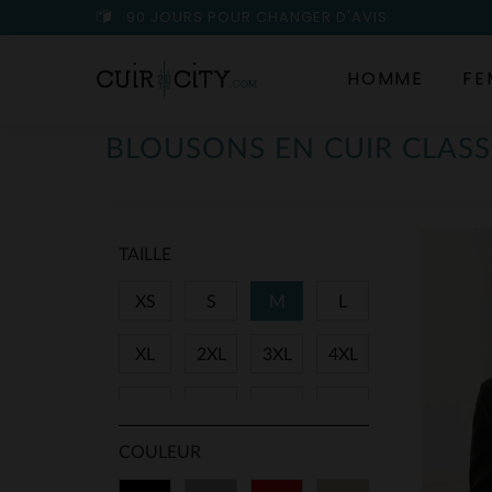
90 JOURS POUR CHANGER D'AVIS
HOMME
FE
BLOUSONS EN CUIR CLAS
TAILLE
XS
S
M
L
XL
2XL
3XL
4XL
5XL
7XL
36
38
COULEUR
40
42
44
46