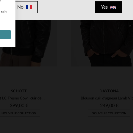
e
No
Yes
 soit
ILLES DISPONIBLES
TAILLES DISPONIBLE
L
XL
2XL
3XL
M
SCHOTT
DAYTONA
Schott LC Fresno Cow : cuir de vachette noir, style motard intemporel.
399,00 €
249,00 €
NOUVELLE COLLECTION
NOUVELLE COLLECTION