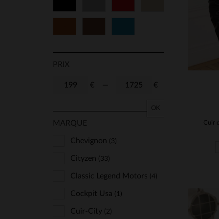
Noir
Gris
Rouge
Beige
48
50
52
54
Cognac
Marron
Bleu
56
58
60
62
64
66
68
70
PRIX
72
74
€
—
€
OK
MARQUE
Chevignon
(3)
Cityzen
(33)
Classic Legend Motors
(4)
Cockpit Usa
(1)
Cuir-City
(2)