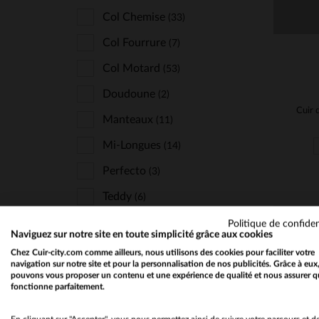
Col Chemise
(33)
Col Fourrure
(7)
Col Motard
(53)
Doudoune
(2)
Manteaux
(11)
Mi-Longues
(14)
Perfecto
(3)
Teddy
(6)
Politique de confiden
Naviguez sur notre site en toute simplicité grâce aux cookies
Chez Cuir-city.com comme ailleurs, nous utilisons des cookies pour faciliter votre
STYLE
navigation sur notre site et pour la personnalisation de nos publicités. Grâce à eux
pouvons vous proposer un contenu et une expérience de qualité et nous assurer q
Chic Et Classe
(3)
fonctionne parfaitement.
Classique Et Indémodable