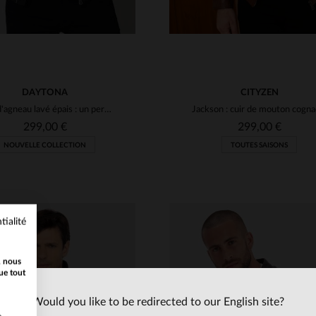
DAYTONA
CITYZEN
Cuir d'agneau lavé épais : un perfecto rock au style cintré.
299,00 €
299,00 €
NOUVELLE COLLECTION
TOUTES SAISONS
tialité
, nous
ue tout
Would you like to be redirected to our English site?