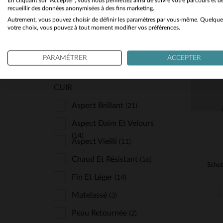
En cliquant sur "Accepter", vous nous permettez ainsi de suivre votre parcours et d
(137)
recueillir des données anonymisées à des fins marketing.
Rock
(7)
Autrement, vous pouvez choisir de définir les paramètres par vous-même. Quelque
Sport Et Décontracté
TA
votre choix, vous pouvez à tout moment modifier vos préférences.
(4)
Tendance Et Branché
(8)
M
PARAMÉTRER
ACCEPTER
CUIR
Aspect Brillant
(21)
Aspect Daim Et Velours
(14)
Aspect Vieilli
(11)
Chaud Et Résistant
(16)
Fin Et Léger
(14)
Matelassé
(3)
Peau Retournée
(2)