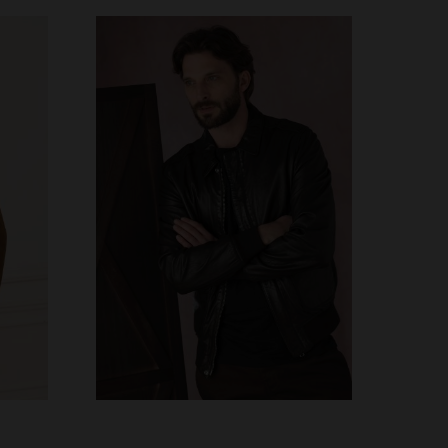
S
TAILLES DISPONIBLES
3XL
M