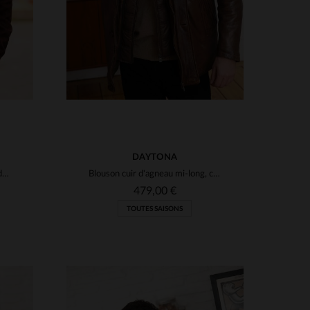
DAYTONA
Schott signe ce blouson en suède marron foncé, léger et intemporel.
Blouson cuir d'agneau mi-long, couleur bison, robuste et intemporel.
479,00 €
TOUTES SAISONS