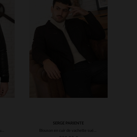
S
TAILLES DISPONIBLES
M
SERGE PARIENTE
Blouson aviateur en cuir de mouton noir, col fourrure Serge Pariente.
Blouson en cuir de vachette suédé marron col chemise