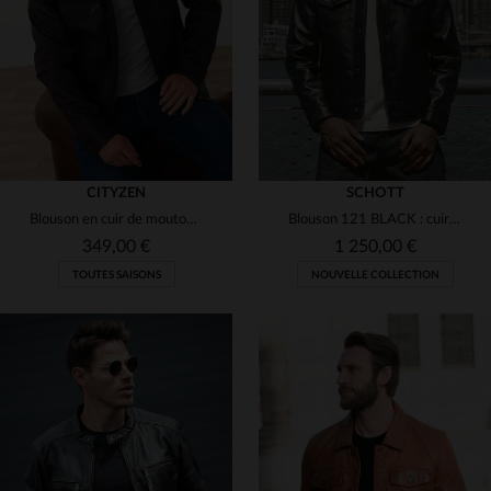
(7)
S
M
L
XL
2XL
3XL
(14)
(11)
(3)
(14)
(2)
(3)
(6)
CITYZEN
SCHOTT
Blouson en cuir de mouton marron, épuré et intemporel.
Blouson 121 BLACK : cuir de vachette noire, coupe slim, patine unique.
349,00 €
1 250,00 €
TOUTES SAISONS
NOUVELLE COLLECTION
TAILLES DISPONIBLES
TAILLES DISPONIBLES