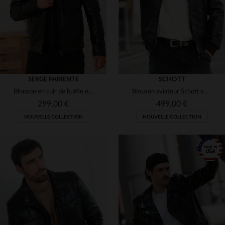
SERGE PARIENTE
SCHOTT
Blouson en cuir de buffle noir, style rétro à capuche amovible.
Blouson aviateur Schott en cuir de vachette, chaud et résistant.
299,00 €
499,00 €
NOUVELLE COLLECTION
NOUVELLE COLLECTION
TAILLES DISPONIBLES
S
M
L
XL
2XL
TAILLES DISPONIBLES
S
M
L
XL
2XL
3XL