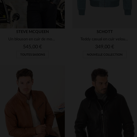
STEVE MCQUEEN
SCHOTT
Un blouson en cuir de mouton noir, au style inspiré de Steve McQueen.
Teddy casual en cuir velours bleu ciel
545,00 €
349,00 €
TOUTES SAISONS
NOUVELLE COLLECTION
TAILLES DISPONIBLES
S
M
L
XL
2XL
TAILLES DISPONIBLES
3XL
4XL
S
M
L
XL
2XL