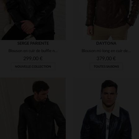
SERGE PARIENTE
DAYTONA
Blouson en cuir de buffle noir, robuste et au style rétro-moderne.
Blouson mi-long en cuir de mouton bison, élégant et fonctionnel.
299,00 €
379,00 €
NOUVELLE COLLECTION
TOUTES SAISONS
TAILLES DISPONIBLES
TAILLES DISPONIBLES
S
M
L
XL
3XL
S
M
L
XL