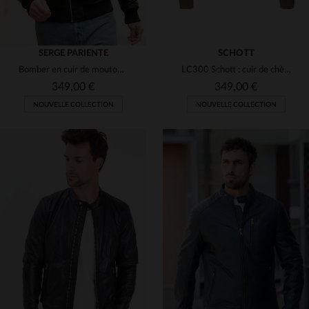
SERGE PARIENTE
SCHOTT
Bomber en cuir de mouton noir, coupe slim.Détails métalliques lisses.
LC300 Schott : cuir de chèvre beige, coupe droite, finitions côtes.
349,00 €
349,00 €
NOUVELLE COLLECTION
NOUVELLE COLLECTION
TAILLES DISPONIBLES
TAILLES DISPONIBLES
S
M
XL
3XL
S
M
L
3XL