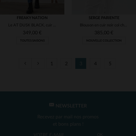
FREAKY NATION
SERGE PARIENTE
Le AT DUSK BLACK, cuir de mouton noir, s'adapte à toutes les saisons.
Blouson en cuir noir col chemise
349,00 €
385,00 €
TOUTES SAISONS
NOUVELLE COLLECTION
1
2
3
4
5
TAILLES DISPONIBLES
TAILLES DISPONIBLES
S
M
L
XL
2XL
S
M
L
XL
2XL
NEWSLETTER
Recevez par mail nos promos
et bons plans !
OK