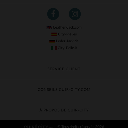
Leather-Jack.com
City-Piel.es
Leder-Jack.de
City-Pelle.it
SERVICE CLIENT
Suivre ma commande
Échange & Remboursement
CONSEILS CUIR-CITY.COM
Questions fréquentes
Livraison gratuite
Entretien du cuir
Contacter le service client
Guide des matières
À PROPOS DE CUIR-CITY
Guide des tailles
Découvrez Cuir-City
© Tous droits réservés 2026