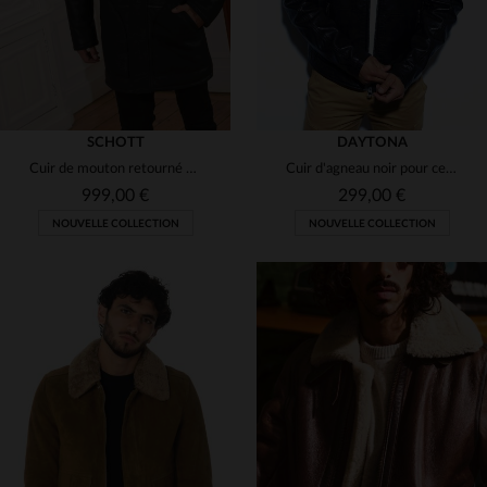
SCHOTT
DAYTONA
Cuir de mouton retourné noir, manteau mi-long chaud et indémodable.
Cuir d'agneau noir pour ce blouson aviateur doublé fausse fourrure.
999,00 €
299,00 €
NOUVELLE COLLECTION
NOUVELLE COLLECTION
TAILLES DISPONIBLES
TAILLES DISPONIBLES
M
L
XL
2XL
S
M
L
XL
2XL