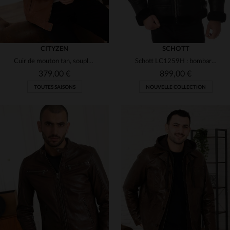
CITYZEN
SCHOTT
Cuir de mouton tan, souple et intemporel, pour un blouson élégant.
Schott LC1259H : bombardier en cuir de mouton noir, chaud et vintage.
379,00 €
899,00 €
TOUTES SAISONS
NOUVELLE COLLECTION
TAILLES DISPONIBLES
TAILLES DISPONIBLES
M
L
XL
3XL
S
M
L
XL
2XL