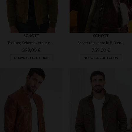
SCHOTT
SCHOTT
Blouson Schott aviateur en cuir de chèvre velours
Schott réinvente le B-3 en mouton double face, chaud et intemporel.
399,00 €
759,00 €
NOUVELLE COLLECTION
NOUVELLE COLLECTION
TAILLES DISPONIBLES
S
M
XL
2XL
3XL
TAILLES DISPONIBLES
S
M
L
XL
2XL
4XL