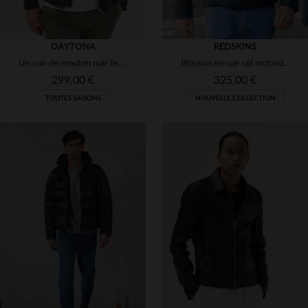
DAYTONA
REDSKINS
Un cuir de mouton noir lisse, coupe regular, pour un style motard.
Blouson en cuir col motard bleu océan
299,00 €
325,00 €
TOUTES SAISONS
NOUVELLE COLLECTION
TAILLES DISPONIBLES
S
M
L
XL
2XL
TAILLES DISPONIBLES
M
XL
2XL
3XL
3XL