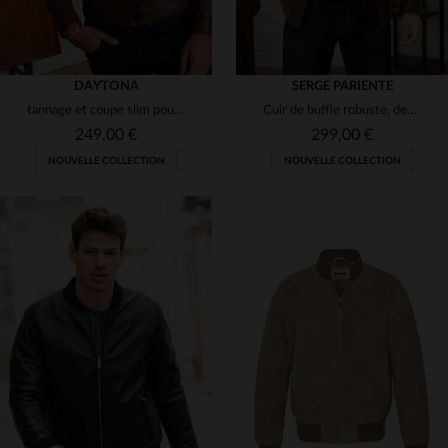
DAYTONA
SERGE PARIENTE
tannage et coupe slim pour ce blouson en agneau léger.
Cuir de buffle robuste, design rétro. Capuche amovible, coupe droite.
249,00 €
299,00 €
NOUVELLE COLLECTION
NOUVELLE COLLECTION
TAILLES DISPONIBLES
TAILLES DISPONIBLES
S
M
L
2XL
3XL
S
M
L
XL
2XL
4XL
5XL
3XL