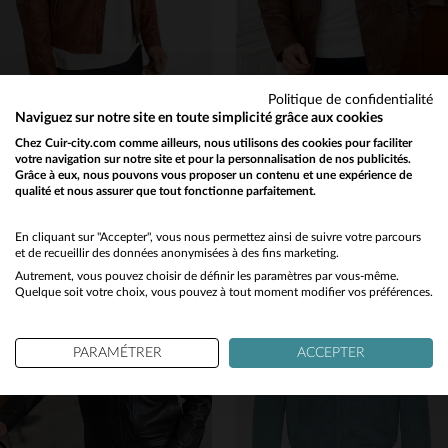
Politique de confidentialité
DAYTONA
CITYZEN
Naviguez sur notre site en toute simplicité grâce aux cookies
Blouson en cuir d'agneau cognac, coupe motard, style intemporel.
Cuir de mouton marron, coupe droite, style classique et raffiné.
Chez Cuir-city.com comme ailleurs, nous utilisons des cookies pour faciliter
votre navigation sur notre site et pour la personnalisation de nos publicités.
249,00 €
349,00 €
Grâce à eux, nous pouvons vous proposer un contenu et une expérience de
NOUVELLE COLLECTION
TOUTES SAISONS
qualité et nous assurer que tout fonctionne parfaitement.
Would you like to be redirected to our English site?
No
En cliquant sur "Accepter", vous nous permettez ainsi de suivre votre parcours
et de recueillir des données anonymisées à des fins marketing.
Autrement, vous pouvez choisir de définir les paramètres par vous-même.
Yes
Quelque soit votre choix, vous pouvez à tout moment modifier vos préférences.
TAILLES DISPONIBLES
XS
S
M
L
XL
TAILLES DISPONIBLES
PARAMÉTRER
ACCEPTER
2XL
3XL
4XL
5XL
S
M
L
2XL