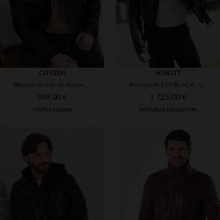
CITYZEN
SCHOTT
Blouson en cuir de mouton noir, souple et brillant, style intemporel.
Perfecto® 519 BLACK : vachette grainée, souple et durable par Schott.
349,00 €
1 725,00 €
TOUTES SAISONS
NOUVELLE COLLECTION
TAILLES DISPONIBLES
XS
S
M
L
XL
TAILLES DISPONIBLES
S
M
L
XL
2XL
3XL