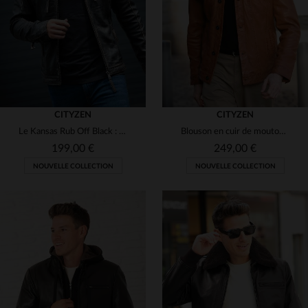
M
XL
2XL
3XL
S
M
L
XL
2XL
CITYZEN
CITYZEN
Le Kansas Rub Off Black : cuir de mouton, coupe skinny, style urbain.
Blouson en cuir de mouton cognac, style rock et intemporel.
199,00 €
249,00 €
NOUVELLE COLLECTION
NOUVELLE COLLECTION
TAILLES DISPONIBLES
TAILLES DISPONIBLES
S
M
S
M
L
3XL