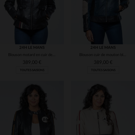
24H LE MANS
24H LE MANS
Blouson motard en cuir de mouton noir, doux et léger, coupe féminine.
Blouson cuir de mouton bleu royal.Licence 24h Le Mans, coupe slim.
389,00 €
389,00 €
TOUTES SAISONS
TOUTES SAISONS
TAILLES DISPONIBLES
TAILLES DISPONIBLES
M
L
XL
M
L
XL