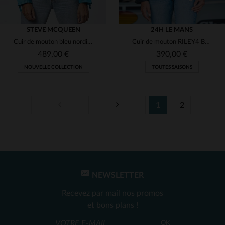
STEVE MCQUEEN
24H LE MANS
Cuir de mouton bleu nordique, coupe slim et style rétro années 70.
Cuir de mouton RILEY4 BLACK, hommage aux 24 Heures du Mans 1959.
489,00 €
390,00 €
NOUVELLE COLLECTION
TOUTES SAISONS
1
2
TAILLES DISPONIBLES
TAILLES DISPONIBLES
M
2XL
NEWSLETTER
Recevez par mail nos promos
et bons plans !
OK