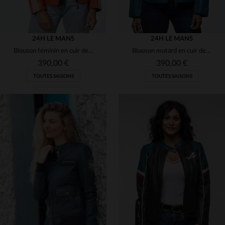
24H LE MANS
24H LE MANS
Blouson féminin en cuir de mouton orange.Coupe slim, look décontracté.
Blouson motard en cuir de mouton bleu océan, léger et souple.
390,00 €
390,00 €
TOUTES SAISONS
TOUTES SAISONS
TAILLES DISPONIBLES
TAILLES DISPONIBLES
M
L
XS