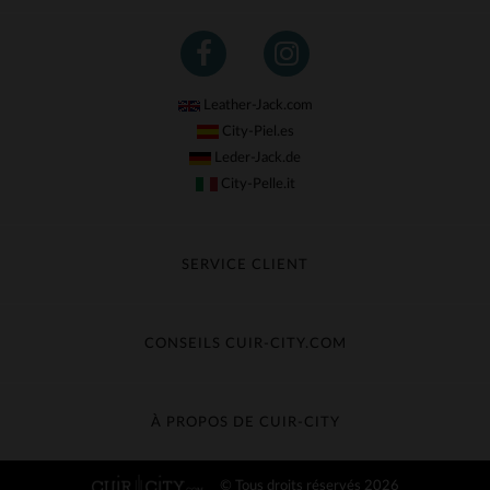
Leather-Jack.com
City-Piel.es
Leder-Jack.de
City-Pelle.it
SERVICE CLIENT
Suivre ma commande
Échange & Remboursement
CONSEILS CUIR-CITY.COM
Questions fréquentes
Livraison gratuite
Entretien du cuir
Contacter le service client
Guide des matières
À PROPOS DE CUIR-CITY
Guide des tailles
Découvrez Cuir-City
© Tous droits réservés 2026