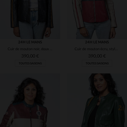
24H LE MANS
24H LE MANS
Cuir de mouton noir, doux et léger, pour un blouson motard intemporel.
Cuir de mouton écru, style racing : souplesse et légèreté.
390,00 €
390,00 €
TOUTES SAISONS
TOUTES SAISONS
TAILLES DISPONIBLES
TAILLES DISPONIBLES
M
L
XL
S
L
XL