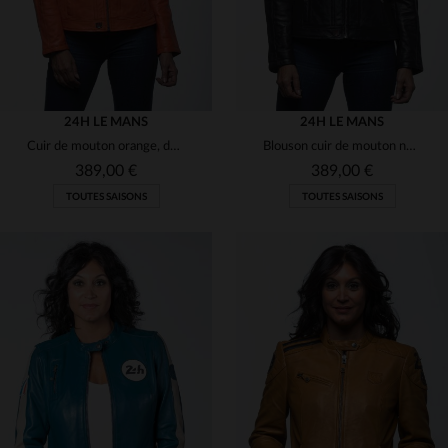
24H LE MANS
24H LE MANS
Cuir de mouton orange, doux et lumineux, style racing mythique.
Blouson cuir de mouton noir, col motard et coupe droite intemporelle.
389,00 €
389,00 €
TOUTES SAISONS
TOUTES SAISONS
TAILLES DISPONIBLES
TAILLES DISPONIBLES
L
L
XL