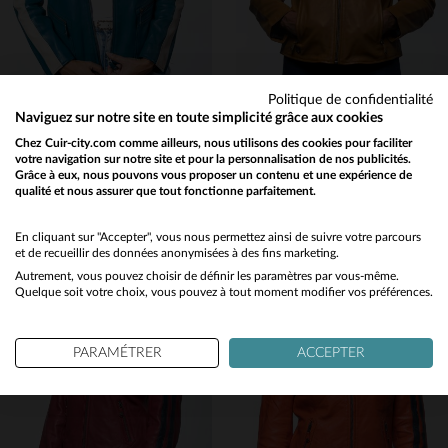
Politique de confidentialité
24H LE MANS
24H LE MANS
Naviguez sur notre site en toute simplicité grâce aux cookies
Cuir de mouton bleu océan, slimfit : un blouson léger et intemporel.
Cuir de mouton jaune, coupe droite et légère, hommage aux 24h du Mans.
Chez Cuir-city.com comme ailleurs, nous utilisons des cookies pour faciliter
votre navigation sur notre site et pour la personnalisation de nos publicités.
390,00 €
390,00 €
Grâce à eux, nous pouvons vous proposer un contenu et une expérience de
TOUTES SAISONS
TOUTES SAISONS
qualité et nous assurer que tout fonctionne parfaitement.
Would you like to be redirected to our English site?
No
En cliquant sur "Accepter", vous nous permettez ainsi de suivre votre parcours
et de recueillir des données anonymisées à des fins marketing.
Autrement, vous pouvez choisir de définir les paramètres par vous-même.
Yes
Quelque soit votre choix, vous pouvez à tout moment modifier vos préférences.
TAILLES DISPONIBLES
TAILLES DISPONIBLES
PARAMÉTRER
ACCEPTER
M
L
M
L
XL