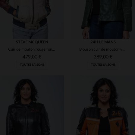
STEVE MCQUEEN
24H LE MANS
Cuir de mouton rouge foncé, souple et léger. Style motard élégant.
Blouson cuir de mouton vert kaki, col motard, esprit racing féminin.
479,00 €
389,00 €
TOUTES SAISONS
TOUTES SAISONS
TAILLES DISPONIBLES
TAILLES DISPONIBLES
S
M
L
M
L
XL