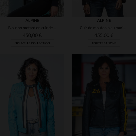
ALPINE
ALPINE
Blouson motard en cuir de mouton bleu royal, coupe droite et élégante.
Cuir de mouton bleu marine, style motorsport, col motard et souplesse.
450,00 €
455,00 €
NOUVELLE COLLECTION
TOUTES SAISONS
TAILLES DISPONIBLES
TAILLES DISPONIBLES
L
XL
S
M
L
XL
2XL