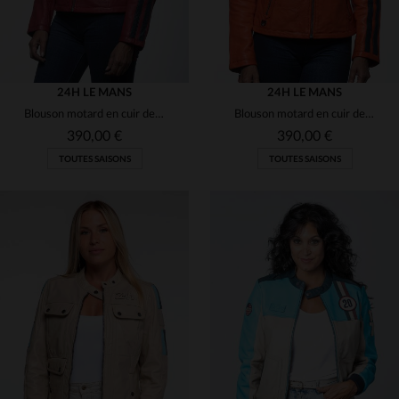
24H LE MANS
24H LE MANS
Blouson motard en cuir de mouton rouge, licence 24h Le Mans.
Blouson motard en cuir de mouton orange. Souple, léger et intemporel.
390,00 €
390,00 €
TOUTES SAISONS
TOUTES SAISONS
TAILLES DISPONIBLES
TAILLES DISPONIBLES
M
L
XL
L
XL