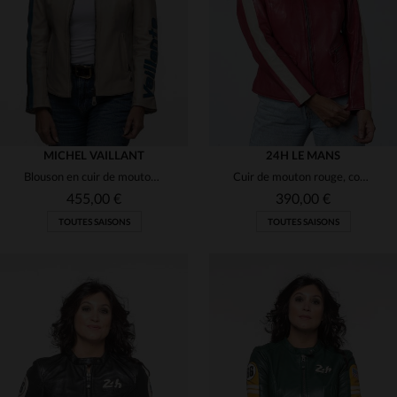
S
M
L
XL
2XL
S
M
L
XL
2XL
MICHEL VAILLANT
24H LE MANS
Blouson en cuir de mouton écru, souple et léger pour un style épuré.
Cuir de mouton rouge, coupe slimfit, inspiré des 24 Heures du Mans.
455,00 €
390,00 €
TOUTES SAISONS
TOUTES SAISONS
TAILLES DISPONIBLES
TAILLES DISPONIBLES