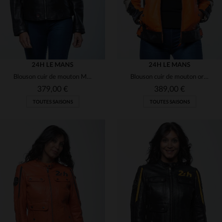
24H LE MANS
24H LE MANS
Blouson cuir de mouton MARYLIN BLACK, style motard et décontracté.
Blouson cuir de mouton orange, édition 24h du Mans, style pilote.
379,00 €
389,00 €
TOUTES SAISONS
TOUTES SAISONS
TAILLES DISPONIBLES
TAILLES DISPONIBLES
L
2XL
S
L
XL