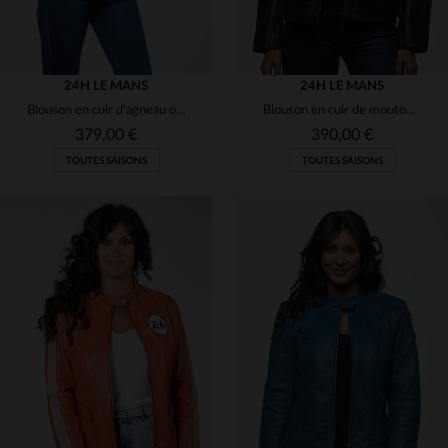
24H LE MANS
24H LE MANS
Blouson en cuir d'agneau orange, col motard, coupe régulière.
Blouson en cuir de mouton noir, coupe droite, style bomber motard.
379,00 €
390,00 €
TOUTES SAISONS
TOUTES SAISONS
TAILLES DISPONIBLES
TAILLES DISPONIBLES
L
XL
L
XL