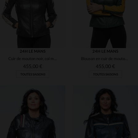
M
L
XL
2XL
L
XL
2XL
24H LE MANS
24H LE MANS
Cuir de mouton noir, col motard, douceur et style intemporel.
Blouson en cuir de mouton vert vintage, souple et léger, style motard.
455,00 €
455,00 €
TOUTES SAISONS
TOUTES SAISONS
TAILLES DISPONIBLES
TAILLES DISPONIBLES
S
L
XL
S
M
L
XL