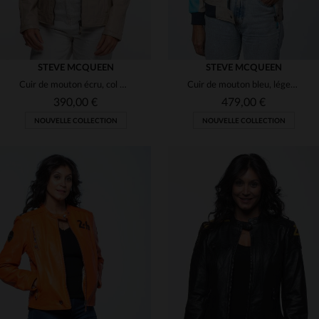
STEVE MCQUEEN
STEVE MCQUEEN
Cuir de mouton écru, col motard, coupe regular. Hommage à McQueen.
Cuir de mouton bleu, léger et souple. Style motard, héritage McQueen.
390,00 €
479,00 €
NOUVELLE COLLECTION
NOUVELLE COLLECTION
TAILLES DISPONIBLES
TAILLES DISPONIBLES
S
M
L
S
L
XL