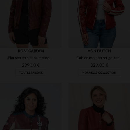
(1)
(9)
XS
S
XS
S
L
XL
(1)
(1)
ROSE GARDEN
VON DUTCH
Blouson en cuir de mouton rouge Syrah, souple et léger, style motard.
Cuir de mouton rouge, tannage: un blouson motard éthique.
299,00 €
329,00 €
TOUTES SAISONS
NOUVELLE COLLECTION
TAILLES DISPONIBLES
TAILLES DISPONIBLES