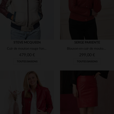
M
L
2XL
S
M
L
2XL
STEVE MCQUEEN
SERGE PARIENTE
Cuir de mouton rouge foncé, souple et léger. Style motard élégant.
Blouson en cuir de mouton rouge, coupe slimfit, doux et élégant.
479,00 €
299,00 €
TOUTES SAISONS
TOUTES SAISONS
TAILLES DISPONIBLES
TAILLES DISPONIBLES
S
M
L
M
L
XL