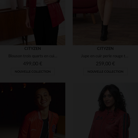
CITYZEN
CITYZEN
Blouson trois quarts en cuir de mouton, rouge grenade, élégant.
Jupe en cuir perle rouge taille haute
499,00 €
259,00 €
NOUVELLE COLLECTION
NOUVELLE COLLECTION
TAILLES DISPONIBLES
TAILLES DISPONIBLES
42
44
46
40
44
46