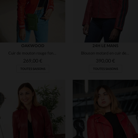
OAKWOOD
24H LE MANS
Cuir de mouton rouge foncé, doux et fin pour un teddy slimfit.
Blouson motard en cuir de mouton rouge, licence 24h Le Mans.
269,00 €
390,00 €
TOUTES SAISONS
TOUTES SAISONS
TAILLES DISPONIBLES
TAILLES DISPONIBLES
M
L
M
L
XL