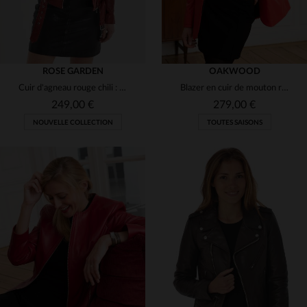
ROSE GARDEN
OAKWOOD
Cuir d'agneau rouge chili : perfecto biker féminin, zips et métal.
Blazer en cuir de mouton rouge foncé, lisse et brillant, intemporel.
249,00 €
279,00 €
NOUVELLE COLLECTION
TOUTES SAISONS
TAILLES DISPONIBLES
TAILLES DISPONIBLES
XS
S
S