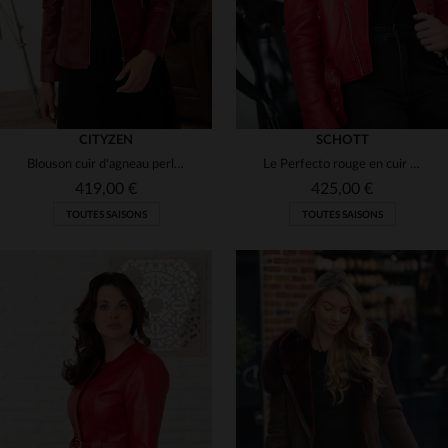
CITYZEN
SCHOTT
Blouson cuir d'agneau perle, fin et léger. Coupe ajustée, col montant.
Le Perfecto rouge en cuir d'agneau souple. Un modèle Schott féminin.
419,00 €
425,00 €
TOUTES SAISONS
TOUTES SAISONS
TAILLES DISPONIBLES
TAILLES DISPONIBLES
46
48
XS
S
M
L
2XL