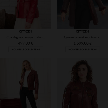
CITYZEN
CITYZEN
Cuir dagneau rouge mi-long et brillant pour un look soir et élégant
Agneau lainé et mouton rasé, capuche. Veste 3/4 chaude et chic.
499,00 €
1 599,00 €
NOUVELLE COLLECTION
NOUVELLE COLLECTION
TAILLES DISPONIBLES
TAILLES DISPONIBLES
42
44
46
38
42
44