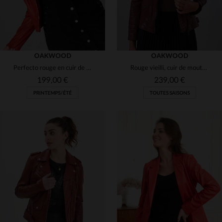
OAKWOOD
OAKWOOD
Perfecto rouge en cuir de mouton souple, coupe slim et style rock.
Rouge vieilli, cuir de mouton : le blouson biker qui ose tout.
199,00 €
239,00 €
PRINTEMPS/ÉTÉ
TOUTES SAISONS
TAILLES DISPONIBLES
TAILLES DISPONIBLES
S
S