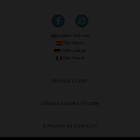
Leather-Jack.com
City-Piel.es
Leder-Jack.de
City-Pelle.it
SERVICE CLIENT
Suivre ma commande
Échange & Remboursement
CONSEILS CUIR-CITY.COM
Questions fréquentes
Livraison gratuite
Entretien du cuir
Contacter le service client
Guide des matières
À PROPOS DE CUIR-CITY
Guide des tailles