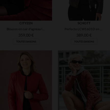
CITYZEN
SCHOTT
Blouson en cuir d'agneau léger, glamour et élégant pour un style chic.
Perfecto LCW1601D en cuir d'agneau prune, léger et ajusté, Schott.
359,00 €
389,00 €
TOUTES SAISONS
TOUTES SAISONS
TAILLES DISPONIBLES
TAILLES DISPONIBLES
40
XS
S
M
L
XL