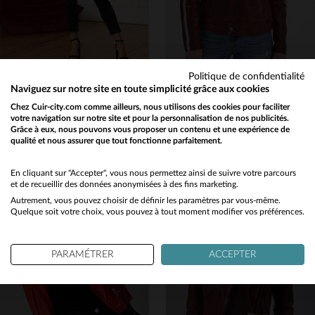
Politique de confidentialité
OAKWOOD
ROSE GARDEN
Naviguez sur notre site en toute simplicité grâce aux cookies
Blouson biker slim en cuir de mouton rouge vieilli.Léger et urbain.
Cuir de mouton rouge Syrah, col motard, coupe regular et souple.
Chez Cuir-city.com comme ailleurs, nous utilisons des cookies pour faciliter
votre navigation sur notre site et pour la personnalisation de nos publicités.
199,00 €
299,00 €
Grâce à eux, nous pouvons vous proposer un contenu et une expérience de
PRINTEMPS/ÉTÉ
TOUTES SAISONS
qualité et nous assurer que tout fonctionne parfaitement.
Would you like to be redirected to our English site?
No
En cliquant sur "Accepter", vous nous permettez ainsi de suivre votre parcours
et de recueillir des données anonymisées à des fins marketing.
Autrement, vous pouvez choisir de définir les paramètres par vous-même.
Yes
Quelque soit votre choix, vous pouvez à tout moment modifier vos préférences.
TAILLES DISPONIBLES
TAILLES DISPONIBLES
PARAMÉTRER
ACCEPTER
S
M
XL