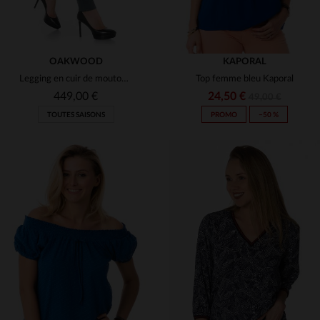
OAKWOOD
KAPORAL
Legging en cuir de mouton bleu
Top femme bleu Kaporal
449,00 €
24,50 €
49,00 €
TOUTES SAISONS
PROMO
−50 %
TAILLES DISPONIBLES
TAILLES DISPONIBLES
36
38
S