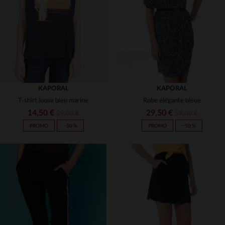
36
S
M
L
XL
KAPORAL
KAPORAL
T-shirt loose bleu marine
Robe élégante bleue
14,50 €
29,50 €
29,00 €
59,00 €
PROMO
−50 %
PROMO
−50 %
TAILLES DISPONIBLES
TAILLES DISPONIBLES