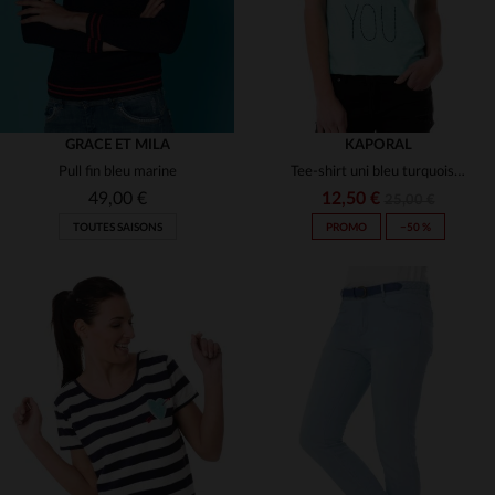
GRACE ET MILA
KAPORAL
Pull fin bleu marine
Tee-shirt uni bleu turquoise kaporal
49,00 €
12,50 €
25,00 €
TOUTES SAISONS
PROMO
−50 %
TAILLES DISPONIBLES
TAILLES DISPONIBLES
S
L