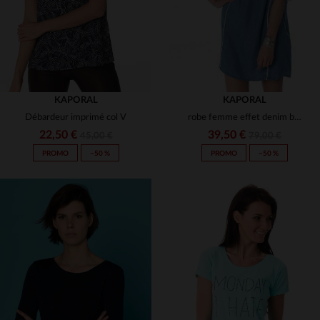
KAPORAL
KAPORAL
Débardeur imprimé col V
robe femme effet denim bleu froza denmed
22,50 €
39,50 €
45,00 €
79,00 €
PROMO
−50 %
PROMO
−50 %
TAILLES DISPONIBLES
TAILLES DISPONIBLES
XS
L
XL
XS
S