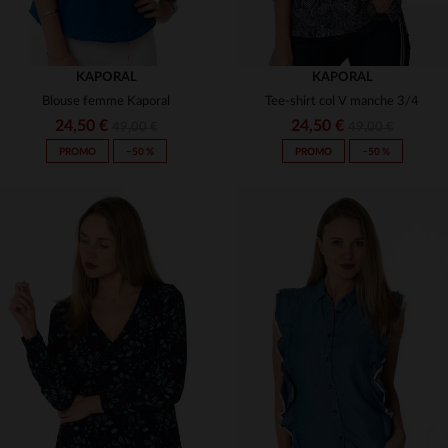
KAPORAL
KAPORAL
Blouse femme Kaporal
Tee-shirt col V manche 3/4
24,50 €
24,50 €
49,00 €
49,00 €
PROMO
−50 %
PROMO
−50 %
TAILLES DISPONIBLES
TAILLES DISPONIBLES
L
L