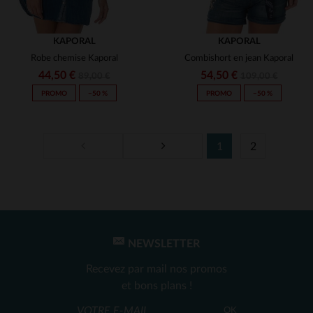
KAPORAL
KAPORAL
Robe chemise Kaporal
Combishort en jean Kaporal
44,50 €
54,50 €
89,00 €
109,00 €
PROMO
−50 %
PROMO
−50 %
1
2
TAILLES DISPONIBLES
TAILLES DISPONIBLES
M
L
NEWSLETTER
Recevez par mail nos promos
et bons plans !
OK