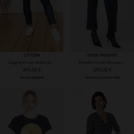
(1)
(2)
(5)
(2)
(26)
(6)
(18)
(2)
(14)
(1)
CITYZEN
SERGE PARIENTE
(2)
Legging en cuir stretch bleu Cityzen
Pantalon en cuir bleu avec élastique à la taille pour femme
(17)
(1)
(2)
399,00 €
295,00 €
(1)
TOUTES SAISONS
NOUVELLE COLLECTION
(13)
(1)
(1)
(3)
TAILLES DISPONIBLES
TAILLES DISPONIBLES