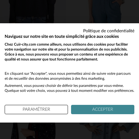
Politique de confidentialité
KAPORAL
KAPORAL
Naviguez sur notre site en toute simplicité grâce aux cookies
Pull bleu marine femme
Combi-short denim sans manche
Chez Cuir-city.com comme ailleurs, nous utilisons des cookies pour faciliter
votre navigation sur notre site et pour la personnalisation de nos publicités.
34,50 €
34,50 €
69,00 €
69,00 €
Grâce à eux, nous pouvons vous proposer un contenu et une expérience de
PROMO
−50 %
PROMO
−50 %
qualité et nous assurer que tout fonctionne parfaitement.
Would you like to be redirected to our English site?
No
En cliquant sur "Accepter", vous nous permettez ainsi de suivre votre parcours
et de recueillir des données anonymisées à des fins marketing.
Autrement, vous pouvez choisir de définir les paramètres par vous-même.
Yes
Quelque soit votre choix, vous pouvez à tout moment modifier vos préférences.
TAILLES DISPONIBLES
TAILLES DISPONIBLES
PARAMÉTRER
ACCEPTER
L
XS
M