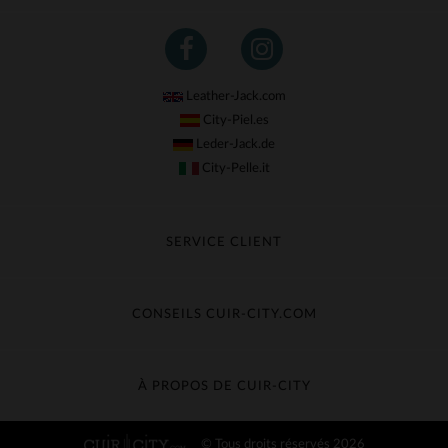
Leather-Jack.com
City-Piel.es
Leder-Jack.de
City-Pelle.it
SERVICE CLIENT
Suivre ma commande
Échange & Remboursement
CONSEILS CUIR-CITY.COM
Questions fréquentes
Livraison gratuite
Entretien du cuir
Contacter le service client
Guide des matières
À PROPOS DE CUIR-CITY
Guide des tailles
Découvrez Cuir-City
© Tous droits réservés 2026