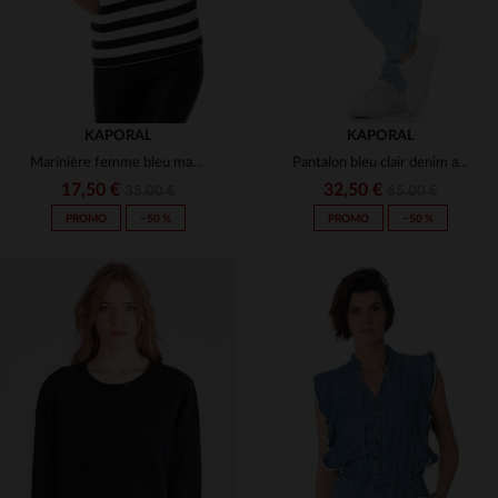
KAPORAL
KAPORAL
Marinière femme bleu marine et blanc kaporal
Pantalon bleu clair denim avec ceinture
17,50 €
32,50 €
35,00 €
65,00 €
PROMO
−50 %
PROMO
−50 %
TAILLES DISPONIBLES
TAILLES DISPONIBLES
S
S