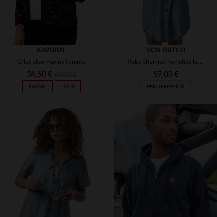
KAPORAL
VON DUTCH
Gilet bleu marine femme
Robe chemise manches longues effet denim léger
34,50 €
59,00 €
69,00 €
PROMO
−50 %
PRINTEMPS/ÉTÉ
TAILLES DISPONIBLES
TAILLES DISPONIBLES
XS
S
S
L