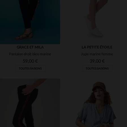
S
M
XS
S
GRACE ET MILA
LA PETITE ÉTOILE
Pantalon droit bleu marine
Jupe marine femme
59,00 €
39,00 €
TOUTES SAISONS
TOUTES SAISONS
TAILLES DISPONIBLES
TAILLES DISPONIBLES
S
M
L
T1
T2
T3