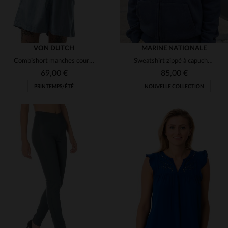
VON DUTCH
MARINE NATIONALE
Combishort manches courtes effet denim léger
Sweatshirt zippé à capuche bleu marine brodé cocarde
69,00 €
85,00 €
PRINTEMPS/ÉTÉ
NOUVELLE COLLECTION
TAILLES DISPONIBLES
TAILLES DISPONIBLES
S
M
M
XL