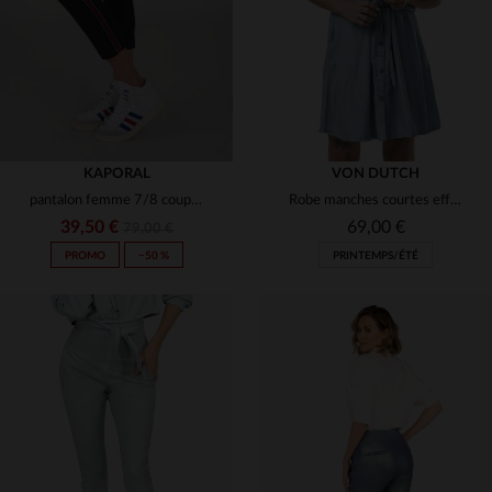
KAPORAL
VON DUTCH
pantalon femme 7/8 coupe slim marine
Robe manches courtes effet denim léger
39,50 €
69,00 €
79,00 €
PROMO
−50 %
PRINTEMPS/ÉTÉ
TAILLES DISPONIBLES
TAILLES DISPONIBLES
27
28
29
S
M
L