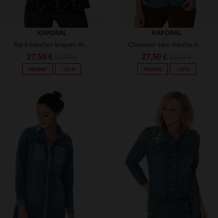
KAPORAL
KAPORAL
Top à manches longues décolleté
Chemisier sans manche denim
27,50 €
27,50 €
55,00 €
55,00 €
PROMO
−50 %
PROMO
−50 %
TAILLES DISPONIBLES
TAILLES DISPONIBLES
XS
M