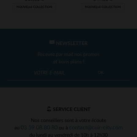
Avis du
31/05/2025
, suite à une
expérience du
19/05/2025
par
NOUVELLE COLLECTION
NOUVELLE COLLECTION
Jacques L.
UTILE
(0)
Signaler
1
2
3
NEWSLETTER
Recevez par mail nos promos
et bons plans !
OK
SERVICE CLIENT
Nos conseillers sont à votre écoute
03 59 08 80 80
contact@cuir-city.com
au
ou à
du lundi au vendredi de 10h à 12h30