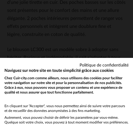
d’une jolie tirette en cuir. Des poches basses sur les côtés
sont présentes pour le confort des mains et une allure
élégante. 2 poches intérieures permettent de ranger vos
effets personnels et intègrent une doublure fine et
légère, construite en coton de qualité.
Le blouson LC300 est un modèle sobre à adopter sans
hésiter. Basique et indémodable, il sait s’adapter à tous
les styles, de la ville à la campagne.
Politique de confidentialité
Naviguez sur notre site en toute simplicité grâce aux cookies
Chez Cuir-city.com comme ailleurs, nous utilisons des cookies pour faciliter
4.5
5
votre navigation sur notre site et pour la personnalisation de nos publicités.
/
5
Grâce à eux, nous pouvons vous proposer un contenu et une expérience de
Avis collecté par un tiers
qualité et nous assurer que tout fonctionne parfaitement.
Would you like to be redirected to our English site?
Taille conforme, finition 
impeccable
No
En cliquant sur "Accepter", vous nous permettez ainsi de suivre votre parcours
et de recueillir des données anonymisées à des fins marketing.
Avis du
26/03/2026
, suite à une
Basé sur
11
avis soumis à un
expérience du
11/03/2026
par
contrôle
Autrement, vous pouvez choisir de définir les paramètres par vous-même.
Yes
Andreas F.
Quelque soit votre choix, vous pouvez à tout moment modifier vos préférences.
Voir tous les avis sur ce site
Publié à l'origine sur
leder-jack.de