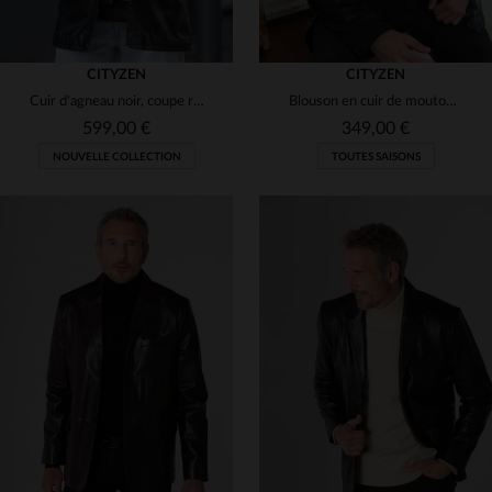
CITYZEN
CITYZEN
Cuir d'agneau noir, coupe regular : élégance et légèreté au quotidien.
Blouson en cuir de mouton noir, souple et brillant, style intemporel.
599,00 €
349,00 €
NOUVELLE COLLECTION
TOUTES SAISONS
TAILLES DISPONIBLES
50
52
54
56
58
TAILLES DISPONIBLES
60
S
M
L
XL