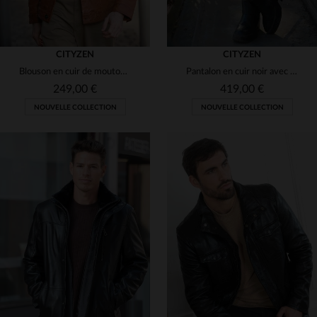
CITYZEN
CITYZEN
Blouson en cuir de mouton cognac, style rock et intemporel.
Pantalon en cuir noir avec poches zippées pour femme
249,00 €
419,00 €
NOUVELLE COLLECTION
NOUVELLE COLLECTION
TAILLES DISPONIBLES
36
38
40
42
44
TAILLES DISPONIBLES
S
M
L
3XL
46