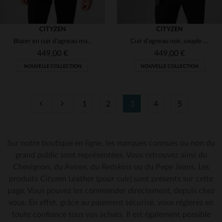
CITYZEN
CITYZEN
Blazer en cuir d'agneau marron, élégance intemporelle et polyvalence.
Cuir d'agneau noir, souple et élégant : blazer à coupe classique.
449,00 €
449,00 €
NOUVELLE COLLECTION
NOUVELLE COLLECTION
1
2
3
4
5
TAILLES DISPONIBLES
TAILLES DISPONIBLES
Sur notre boutique en ligne, les marques connues ou non du
48
50
52
54
56
50
52
54
56
58
grand public sont représentées. Vous retrouvez ainsi du
Chevignon, du Avirex, du Redskins ou du Pepe Jeans. Les
58
60
60
62
produits Cityzen Leather (pour cuir) sont présents sur cette
page. Vous pouvez les commander directement, depuis chez
vous. En effet, grâce au paiement sécurisé, vous réglerez en
toute confiance tous vos achats. Il est également possible