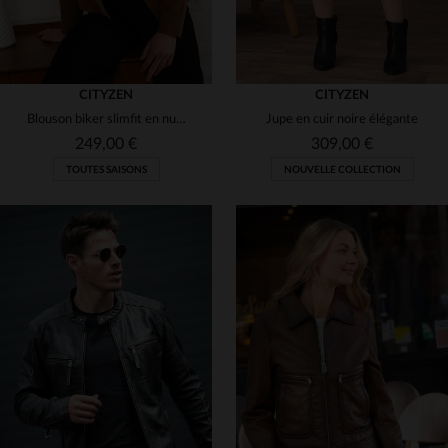
CITYZEN
CITYZEN
Blouson biker slimfit en nubuck marron. Velouté et polyvalent.
Jupe en cuir noire élégante
249,00 €
309,00 €
TOUTES SAISONS
NOUVELLE COLLECTION
TAILLES DISPONIBLES
38
40
42
44
46
TAILLES DISPONIBLES
S
M
L
48