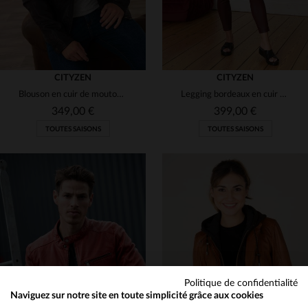
CITYZEN
CITYZEN
Blouson en cuir de mouton marron, épuré et intemporel.
Legging bordeaux en cuir Stretch pour femme
349,00 €
399,00 €
TOUTES SAISONS
TOUTES SAISONS
TAILLES DISPONIBLES
TAILLES DISPONIBLES
M
XL
2XL
3XL
36
38
40
Politique de confidentialité
Naviguez sur notre site en toute simplicité grâce aux cookies