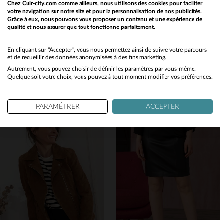
Chez Cuir-city.com comme ailleurs, nous utilisons des cookies pour faciliter
votre navigation sur notre site et pour la personnalisation de nos publicités.
Grâce à eux, nous pouvons vous proposer un contenu et une expérience de
qualité et nous assurer que tout fonctionne parfaitement.
Would you like to be redirected to our English site?
No
En cliquant sur "Accepter", vous nous permettez ainsi de suivre votre parcours
CITYZEN
CITYZEN
et de recueillir des données anonymisées à des fins marketing.
Rouge et souple, ce cuir de mouton épouse une coupe skinny et moderne.
Blouson en cuir de mouton cognac, capuche amovible et coupe slimfit.
Autrement, vous pouvez choisir de définir les paramètres par vous-même.
Yes
199,00 €
239,00 €
Quelque soit votre choix, vous pouvez à tout moment modifier vos préférences.
NOUVELLE COLLECTION
NOUVELLE COLLECTION
PARAMÉTRER
ACCEPTER
TAILLES DISPONIBLES
TAILLES DISPONIBLES
S
M
L
XL
2XL
3XL