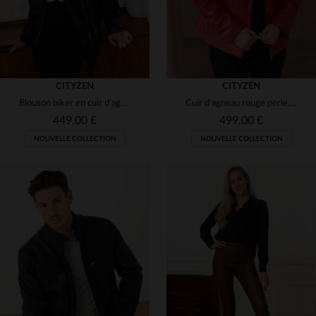
CITYZEN
CITYZEN
Blouson biker en cuir d'agneau noir, ajusté pour un style affirmé.
Cuir d'agneau rouge perle, souple et léger. Coupe slimfit, col motard.
449,00 €
499,00 €
NOUVELLE COLLECTION
NOUVELLE COLLECTION
TAILLES DISPONIBLES
TAILLES DISPONIBLES
40
42
44
46
48
38
40
42
44
46
50
52
48
50