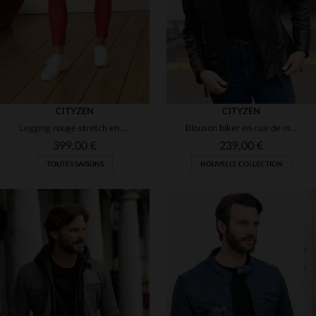
CITYZEN
CITYZEN
Legging rouge stretch en cuir
Blouson biker en cuir de mouton noir vieilli, le Texas CZ Black.
399,00 €
239,00 €
TOUTES SAISONS
NOUVELLE COLLECTION
TAILLES DISPONIBLES
XS
S
M
L
XL
TAILLES DISPONIBLES
36
38
2XL