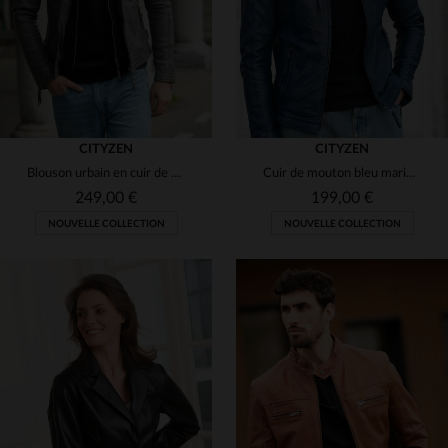
CITYZEN
CITYZEN
Blouson urbain en cuir de mouton, tannage et capuche amovible.
Cuir de mouton bleu marine, coupe skinny et style motard intemporel.
249,00 €
199,00 €
NOUVELLE COLLECTION
NOUVELLE COLLECTION
TAILLES DISPONIBLES
TAILLES DISPONIBLES
M
L
XL
2XL
3XL
S
M
L
XL