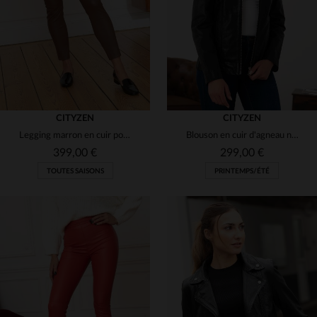
S
M
L
XL
4XL
CITYZEN
CITYZEN
Legging marron en cuir pour femme
Blouson en cuir d'agneau noir, coupe slimfit et élégance intemporelle.
399,00 €
299,00 €
TOUTES SAISONS
PRINTEMPS/ÉTÉ
TAILLES DISPONIBLES
TAILLES DISPONIBLES
36
38
40
38
40
42
44
46