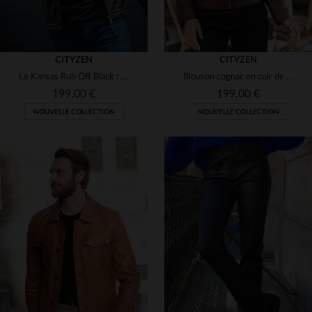
CITYZEN
CITYZEN
Le Kansas Rub Off Black : cuir de mouton, coupe skinny, style urbain.
Blouson cognac en cuir de mouton souple. Coupe slimfit, style casual
199,00 €
199,00 €
NOUVELLE COLLECTION
NOUVELLE COLLECTION
TAILLES DISPONIBLES
TAILLES DISPONIBLES
S
M
S
M
L
XL
2XL