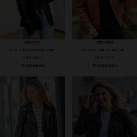
CITYZEN
CITYZEN
Un cuir d'agneau noir pour un blazer chic et polyvalent au quotidien.
Earth tan, cuir de mouton souple. Blouson regular et durable.
249,00 €
349,00 €
TOUTES SAISONS
TOUTES SAISONS
TAILLES DISPONIBLES
TAILLES DISPONIBLES
L
XL
2XL
S
M
L
XL
2XL