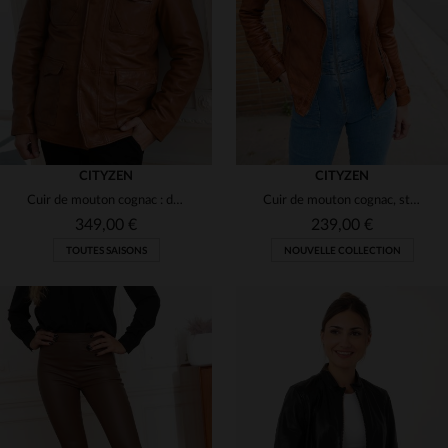
(6)
(7)
3XL
S
M
L
2XL
3XL
(51)
(89)
(34)
(71)
(176)
(2)
(6)
(49)
(2)
(35)
(1)
(32)
(25)
(26)
CITYZEN
CITYZEN
(33)
Cuir de mouton cognac : douceur et style intemporel en une veste.
Cuir de mouton cognac, style biker vieilli et détails motard discrets.
349,00 €
239,00 €
(3)
TOUTES SAISONS
NOUVELLE COLLECTION
TAILLES DISPONIBLES
S
M
L
XL
3XL
TAILLES DISPONIBLES