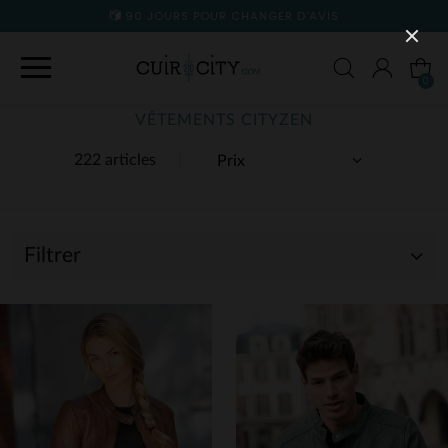
90 JOURS POUR CHANGER D'AVIS
0
VÊTEMENTS CITYZEN
222 articles
Filtrer
(138)
(84)
(146)
(1)