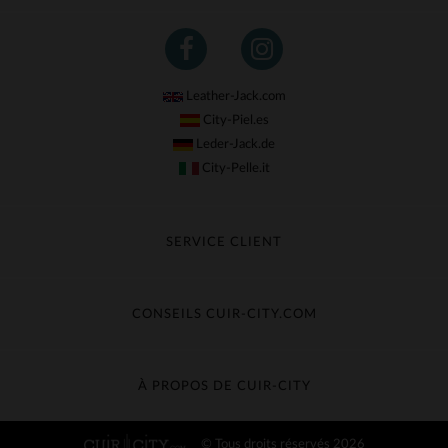
Leather-Jack.com
City-Piel.es
Leder-Jack.de
City-Pelle.it
SERVICE CLIENT
Suivre ma commande
Échange & Remboursement
CONSEILS CUIR-CITY.COM
Questions fréquentes
Livraison gratuite
Entretien du cuir
Contacter le service client
Guide des matières
À PROPOS DE CUIR-CITY
Guide des tailles
Découvrez Cuir-City
© Tous droits réservés 2026