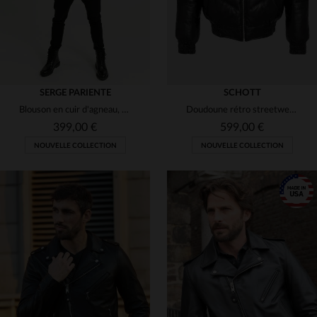
SERGE PARIENTE
SCHOTT
Blouson en cuir d'agneau, coupe slim.Style rock, détails métalliques.
Doudoune rétro streetwear noire en cuir
399,00 €
599,00 €
NOUVELLE COLLECTION
NOUVELLE COLLECTION
TAILLES DISPONIBLES
S
M
L
XL
2XL
TAILLES DISPONIBLES
S
M
L
3XL
3XL