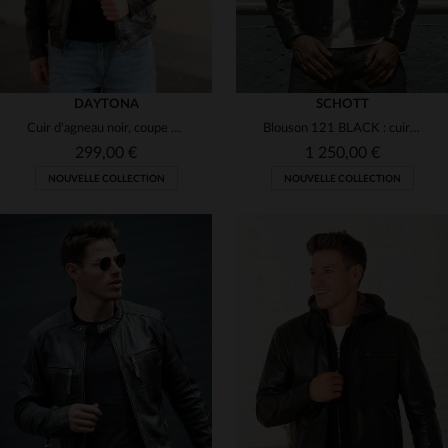
DAYTONA
SCHOTT
Cuir d'agneau noir, coupe droite et col motard. Intemporel et sobre.
Blouson 121 BLACK : cuir de vachette noire, coupe slim, patine unique.
299,00 €
1 250,00 €
NOUVELLE COLLECTION
NOUVELLE COLLECTION
TAILLES DISPONIBLES
L
2XL
3XL
4XL
5XL
TAILLES DISPONIBLES
7XL
S
M
L
XL
2XL