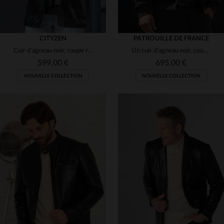
CITYZEN
PATROUILLE DE FRANCE
Cuir d'agneau noir, coupe regular : élégance et légèreté au quotidien.
Un cuir d'agneau noir, coupe aviateur, élégant et résistant.
599,00 €
695,00 €
NOUVELLE COLLECTION
NOUVELLE COLLECTION
TAILLES DISPONIBLES
50
52
54
56
58
TAILLES DISPONIBLES
60
M
L
XL
2XL
3XL