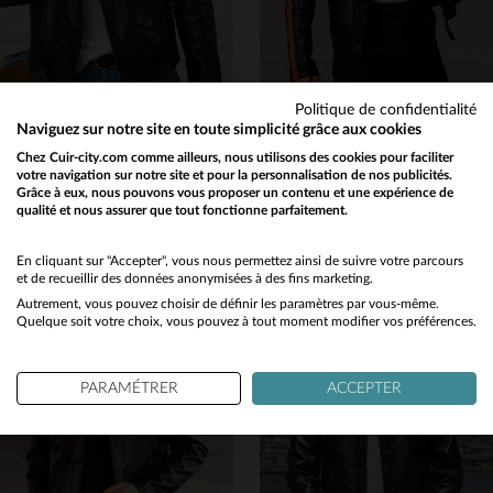
Politique de confidentialité
DAYTONA
REDSKINS
Naviguez sur notre site en toute simplicité grâce aux cookies
Cuir de vachette grainé noir mat. Perfecto robuste et souple.
Blouson motard en cuir de mouton, bandes orange et patchs brodés.
Chez Cuir-city.com comme ailleurs, nous utilisons des cookies pour faciliter
votre navigation sur notre site et pour la personnalisation de nos publicités.
349,00 €
395,00 €
Grâce à eux, nous pouvons vous proposer un contenu et une expérience de
NOUVELLE COLLECTION
NOUVELLE COLLECTION
qualité et nous assurer que tout fonctionne parfaitement.
Would you like to be redirected to our English site?
No
En cliquant sur "Accepter", vous nous permettez ainsi de suivre votre parcours
et de recueillir des données anonymisées à des fins marketing.
Autrement, vous pouvez choisir de définir les paramètres par vous-même.
Yes
Quelque soit votre choix, vous pouvez à tout moment modifier vos préférences.
TAILLES DISPONIBLES
TAILLES DISPONIBLES
PARAMÉTRER
ACCEPTER
S
XL
2XL
3XL
M
L
XL
2XL
3XL