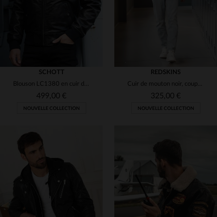
SCHOTT
REDSKINS
Blouson LC1380 en cuir de vachette noir, chaud et intemporel.
Cuir de mouton noir, coupe ajustée : le blouson Redskins intemporel.
499,00 €
325,00 €
NOUVELLE COLLECTION
NOUVELLE COLLECTION
TAILLES DISPONIBLES
S
M
L
XL
2XL
TAILLES DISPONIBLES
4XL
M
L
XL
2XL