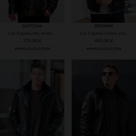
DAYTONA
REDSKINS
Cuir d'agneau noir, mi-long et souple : l'élégance intemporelle.
Cuir d'agneau texturé, style motard slim, capuche en laine amovible.
379,00 €
499,00 €
NOUVELLE COLLECTION
NOUVELLE COLLECTION
TAILLES DISPONIBLES
TAILLES DISPONIBLES
XL
2XL
3XL
5XL
XL
2XL
3XL