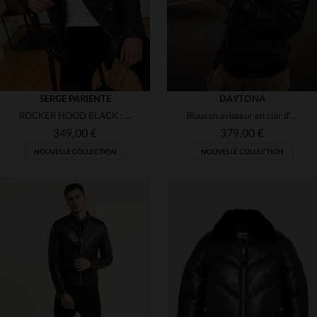
SERGE PARIENTE
DAYTONA
ROCKER HOOD BLACK : cuir d'agneau, capuche amovible, style rock.
Blouson aviateur en cuir d'agneau noir. Col mouton, aspect vieilli.
349,00 €
379,00 €
NOUVELLE COLLECTION
NOUVELLE COLLECTION
TAILLES DISPONIBLES
TAILLES DISPONIBLES
S
M
L
XL
2XL
S
M
L
XL
2XL
3XL
3XL