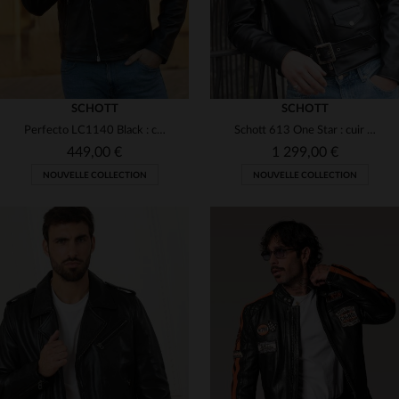
SCHOTT
SCHOTT
Perfecto LC1140 Black : cuir d'agneau, coupe ajustée, style biker.
Schott 613 One Star : cuir de vachette noir, Perfecto légendaire.
449,00 €
1 299,00 €
NOUVELLE COLLECTION
NOUVELLE COLLECTION
TAILLES DISPONIBLES
TAILLES DISPONIBLES
M
L
XL
2XL
3XL
38
40
42
44
46
4XL
5XL
48