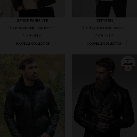
SERGE PARIENTE
CITYZEN
Blouson en cuir lisse noir col motard minimaliste
Cuir d'agneau noir, souple et élégant : blazer à coupe classique.
279,00 €
449,00 €
NOUVELLE COLLECTION
NOUVELLE COLLECTION
TAILLES DISPONIBLES
TAILLES DISPONIBLES
S
M
L
XL
2XL
50
52
54
56
58
3XL
60
62