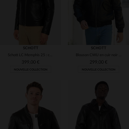
3XL
4XL
5XL
4XL
SCHOTT
SCHOTT
Schott LC Memphis 25 : cuir d'agneau noir, coupe motard intemporelle.
Blouson CWU en cuir noir avec logo velcro amovible
399,00 €
299,00 €
NOUVELLE COLLECTION
NOUVELLE COLLECTION
TAILLES DISPONIBLES
S
M
L
XL
2XL
TAILLES DISPONIBLES
3XL
S
M
L
XL
2XL