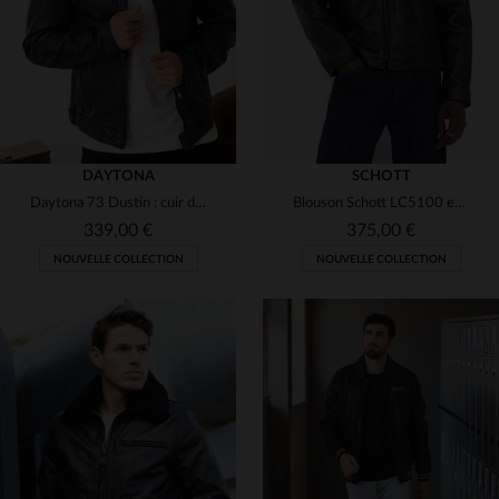
DAYTONA
SCHOTT
Daytona 73 Dustin : cuir de mouton fin, style biker et coupe ajustée.
Blouson Schott LC5100 en cuir de vachette noir, casual et robuste.
339,00 €
375,00 €
NOUVELLE COLLECTION
NOUVELLE COLLECTION
TAILLES DISPONIBLES
TAILLES DISPONIBLES
S
M
L
XL
2XL
S
M
L
XL
2XL
3XL
4XL
3XL
4XL