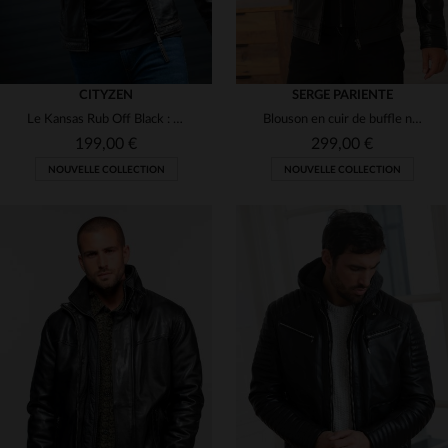
CITYZEN
SERGE PARIENTE
Le Kansas Rub Off Black : cuir de mouton, coupe skinny, style urbain.
Blouson en cuir de buffle noir, style rétro à capuche amovible.
199,00 €
299,00 €
NOUVELLE COLLECTION
NOUVELLE COLLECTION
TAILLES DISPONIBLES
TAILLES DISPONIBLES
S
M
S
M
L
XL
2XL