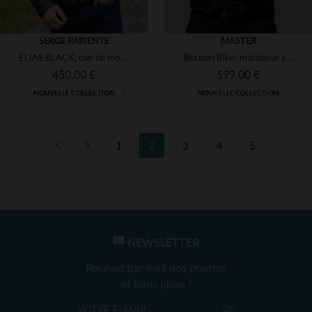
SERGE PARIENTE
MASTER
ELIAS BLACK, cuir de mouton noir, réinvente l'aviateur avec élégance.
Blouson Biker matelassé et ceinturé cousu main
450,00 €
599,00 €
NOUVELLE COLLECTION
NOUVELLE COLLECTION
1
2
3
4
5
TAILLES DISPONIBLES
S
M
L
XL
2XL
TAILLES DISPONIBLES
3XL
S
M
L
3XL
NEWSLETTER
Recevez par mail nos promos
et bons plans !
OK