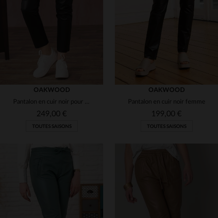
(9)
(4)
(2)
(29)
(27)
(1)
(1)
(8)
(29)
OAKWOOD
OAKWOOD
Pantalon en cuir noir pour femme
Pantalon en cuir noir femme
249,00 €
199,00 €
TOUTES SAISONS
TOUTES SAISONS
TAILLES DISPONIBLES
TAILLES DISPONIBLES