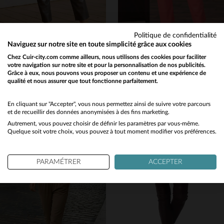
Politique de confidentialité
Naviguez sur notre site en toute simplicité grâce aux cookies
OAKWOOD
OAKWOOD
Chez Cuir-city.com comme ailleurs, nous utilisons des cookies pour faciliter
votre navigation sur notre site et pour la personnalisation de nos publicités.
Pantalon en cuir gris métallisé femme
Jogpant en cuir décontracté rose foncé
Grâce à eux, nous pouvons vous proposer un contenu et une expérience de
249,00 €
249,00 €
qualité et nous assurer que tout fonctionne parfaitement.
Would you like to be redirected to our English site?
TOUTES SAISONS
TOUTES SAISONS
No
En cliquant sur "Accepter", vous nous permettez ainsi de suivre votre parcours
et de recueillir des données anonymisées à des fins marketing.
Autrement, vous pouvez choisir de définir les paramètres par vous-même.
Yes
Quelque soit votre choix, vous pouvez à tout moment modifier vos préférences.
PARAMÉTRER
ACCEPTER
TAILLES DISPONIBLES
TAILLES DISPONIBLES
XL
S
L