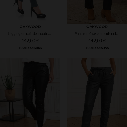
OAKWOOD
OAKWOOD
Legging en cuir de mouton bleu
Pantalon évasé en cuir noir pour femme
449,00 €
449,00 €
TOUTES SAISONS
TOUTES SAISONS
TAILLES DISPONIBLES
TAILLES DISPONIBLES
36
38
38
42