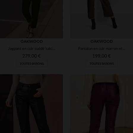
OAKWOOD
OAKWOOD
Jogpant en cuir suédé kaki foncé
Pantalon en cuir marron rétro taille haute
279,00 €
199,00 €
TOUTES SAISONS
TOUTES SAISONS
TAILLES DISPONIBLES
TAILLES DISPONIBLES
S
L
XS
M