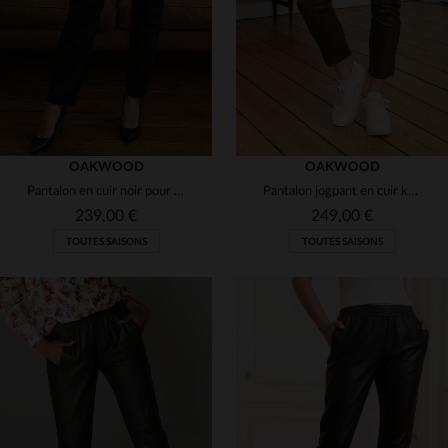
S
M
L
XL
S
M
L
OAKWOOD
OAKWOOD
Pantalon en cuir noir pour femme
Pantalon jogpant en cuir kaki
239,00 €
249,00 €
TOUTES SAISONS
TOUTES SAISONS
TAILLES DISPONIBLES
TAILLES DISPONIBLES
M
L
XL
M
L
XL