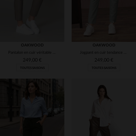
OAKWOOD
OAKWOOD
Pantalon en cuir véritable taille élastique
Jogpant en cuir tendance couleur amande
249,00 €
249,00 €
TOUTES SAISONS
TOUTES SAISONS
TAILLES DISPONIBLES
TAILLES DISPONIBLES
XS
L
S
M