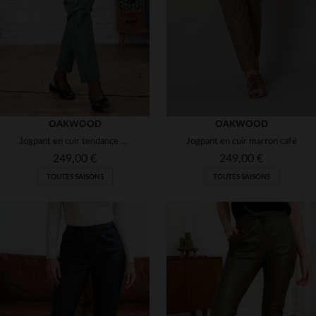
XS
S
M
L
XL
S
OAKWOOD
OAKWOOD
Jogpant en cuir tendance couleur jade
Jogpant en cuir marron café
249,00 €
249,00 €
TOUTES SAISONS
TOUTES SAISONS
TAILLES DISPONIBLES
TAILLES DISPONIBLES