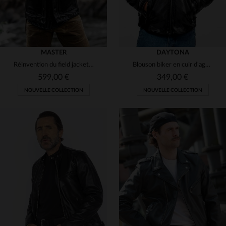
MASTER
DAYTONA
Réinvention du field jacket : cuir de vachette, robustesse et style.
Blouson biker en cuir d'agneau noir, souple, tannage.
599,00 €
349,00 €
NOUVELLE COLLECTION
NOUVELLE COLLECTION
TAILLES DISPONIBLES
TAILLES DISPONIBLES
S
M
L
XL
2XL
S
M
L
XL
2XL
3XL
4XL
3XL
4XL