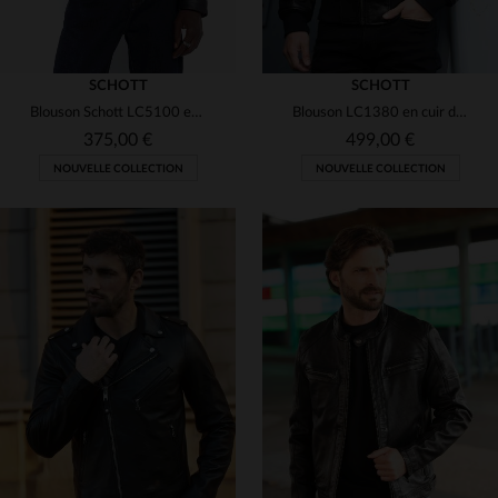
SCHOTT
SCHOTT
Blouson Schott LC5100 en cuir de vachette noir, casual et robuste.
Blouson LC1380 en cuir de vachette noir, chaud et intemporel.
375,00 €
499,00 €
NOUVELLE COLLECTION
NOUVELLE COLLECTION
TAILLES DISPONIBLES
TAILLES DISPONIBLES
S
M
L
XL
2XL
S
M
L
XL
2XL
3XL
4XL
4XL