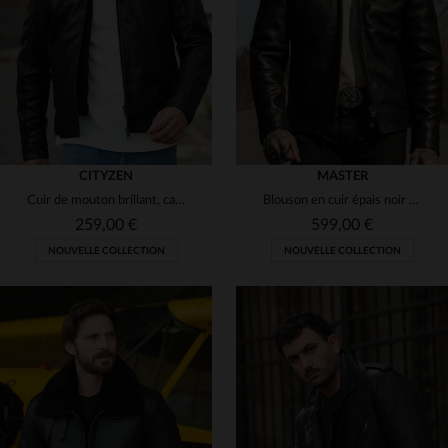
(1)
3XL
4XL
5XL
3XL
4XL
5XL
(1)
(3)
(4)
CITYZEN
MASTER
Cuir de mouton brillant, capuche amovible pour varier les looks.
Blouson en cuir épais noir col motard
259,00 €
599,00 €
NOUVELLE COLLECTION
NOUVELLE COLLECTION
TAILLES DISPONIBLES
TAILLES DISPONIBLES
S
M
L
XL
2XL
XS
S
M
L
XL