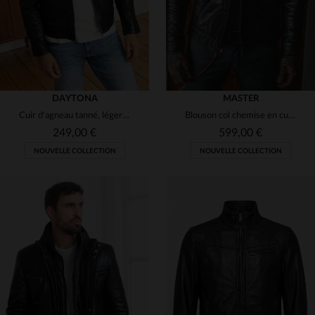
DAYTONA
MASTER
Cuir d'agneau tanné, léger et brillant, sobre et moderne.
Blouson col chemise en cuir noir vieilli
249,00 €
599,00 €
NOUVELLE COLLECTION
NOUVELLE COLLECTION
TAILLES DISPONIBLES
TAILLES DISPONIBLES
S
M
L
XL
2XL
S
M
L
XL
2XL
3XL
4XL
3XL
4XL