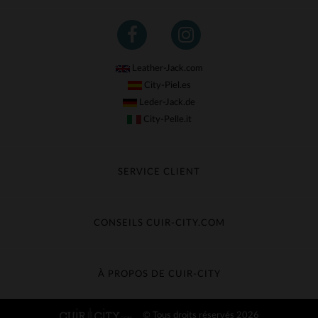
Leather-Jack.com
City-Piel.es
Leder-Jack.de
City-Pelle.it
SERVICE CLIENT
Suivre ma commande
Échange & Remboursement
CONSEILS CUIR-CITY.COM
Questions fréquentes
Livraison gratuite
Entretien du cuir
Contacter le service client
Guide des matières
À PROPOS DE CUIR-CITY
Guide des tailles
Découvrez Cuir-City
© Tous droits réservés 2026