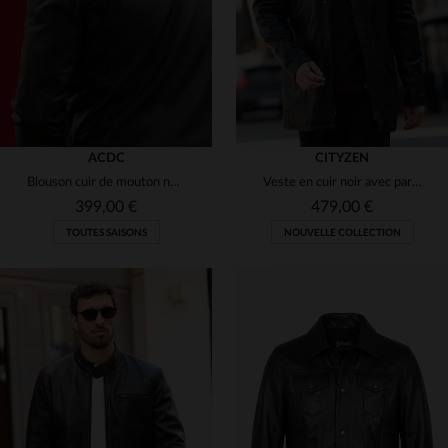
ACDC
CITYZEN
Blouson cuir de mouton noir, licence AC/DC, esprit *Back in Black*.
Veste en cuir noir avec parementure amovible pour homme
399,00 €
479,00 €
TOUTES SAISONS
NOUVELLE COLLECTION
TAILLES DISPONIBLES
TAILLES DISPONIBLES
S
M
L
XL
2XL
S
M
L
XL
2XL
3XL
4XL
3XL
4XL