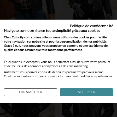
Politique de confidentialité
DAYTONA
MASTER
Naviguez sur notre site en toute simplicité grâce aux cookies
Blouson ajusté en cuir d'agneau noir, souple, léger et patiné.
Blouson en cuir noir épais style biker
Chez Cuir-city.com comme ailleurs, nous utilisons des cookies pour faciliter
votre navigation sur notre site et pour la personnalisation de nos publicités.
299,00 €
599,00 €
Grâce à eux, nous pouvons vous proposer un contenu et une expérience de
NOUVELLE COLLECTION
NOUVELLE COLLECTION
qualité et nous assurer que tout fonctionne parfaitement.
Would you like to be redirected to our English site?
No
En cliquant sur "Accepter", vous nous permettez ainsi de suivre votre parcours
et de recueillir des données anonymisées à des fins marketing.
Autrement, vous pouvez choisir de définir les paramètres par vous-même.
Yes
Quelque soit votre choix, vous pouvez à tout moment modifier vos préférences.
TAILLES DISPONIBLES
TAILLES DISPONIBLES
M
L
XL
2XL
3XL
XS
S
M
L
XL
PARAMÉTRER
ACCEPTER
4XL
5XL
2XL
3XL
4XL