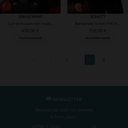
24H LE MANS
SCHOTT
Cuir de mouton noir, souple et léger, pour un blouson motard régulier.
Bombardier Schott NYC en cuir de mouton double face : le LC1259 BLACK.
450,00 €
759,00 €
TOUTES SAISONS
AUTOMNE/HIVER
1
2
TAILLES DISPONIBLES
M
L
XL
2XL
3XL
TAILLES DISPONIBLES
4XL
5XL
S
M
2XL
4XL
5XL
NEWSLETTER
Recevez par mail nos promos
et bons plans !
OK