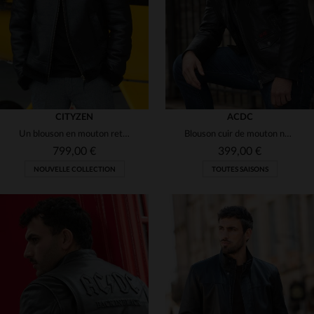
3XL
4XL
2XL
3XL
4XL
CITYZEN
ACDC
Un blouson en mouton retourné, style aviateur, idéal pour l'hiver.
Blouson cuir de mouton noir, hommage *Highway to Hell* d'AC/DC.
799,00 €
399,00 €
NOUVELLE COLLECTION
TOUTES SAISONS
TAILLES DISPONIBLES
TAILLES DISPONIBLES
S
M
L
XL
2XL
M
L
XL
2XL
3XL
3XL
4XL
5XL
4XL