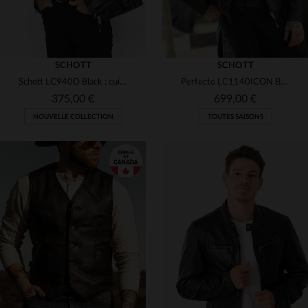
SCHOTT
SCHOTT
Schott LC940D Black : cuir de vachette noir, esprit motard intemporel.
Perfecto LC1140ICON BLACK X : cuir de vachette épais, style biker.
375,00 €
699,00 €
NOUVELLE COLLECTION
TOUTES SAISONS
TAILLES DISPONIBLES
TAILLES DISPONIBLES
S
M
L
XL
2XL
S
M
L
XL
2XL
3XL
4XL
5XL
3XL
4XL
5XL