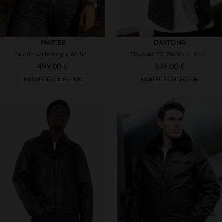
MASTER
DAYTONA
Cuir de vachette pleine fleur, gilet western ajusté et intemporel.
Daytona 73 Dustin : cuir de mouton fin, style biker et coupe ajustée.
499,00 €
339,00 €
NOUVELLE COLLECTION
NOUVELLE COLLECTION
TAILLES DISPONIBLES
TAILLES DISPONIBLES
S
M
L
XL
3XL
S
M
L
XL
2XL
4XL
3XL
4XL