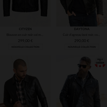
CITYZEN
DAYTONA
Blouson en cuir noir col motard
Cuir d'agneau lavé noir, coupe slim et style motard intemporel.
299,00 €
290,00 €
NOUVELLE COLLECTION
NOUVELLE COLLECTION
TAILLES DISPONIBLES
TAILLES DISPONIBLES
S
M
L
XL
2XL
S
M
L
XL
2XL
3XL
4XL
5XL
3XL
4XL
5XL