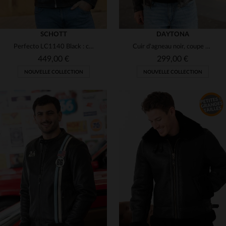
SCHOTT
DAYTONA
Perfecto LC1140 Black : cuir d'agneau, coupe ajustée, style biker.
Cuir d'agneau noir, coupe droite et col motard. Intemporel et sobre.
449,00 €
299,00 €
NOUVELLE COLLECTION
NOUVELLE COLLECTION
TAILLES DISPONIBLES
TAILLES DISPONIBLES
M
L
XL
2XL
3XL
L
2XL
3XL
4XL
5XL
4XL
5XL
7XL