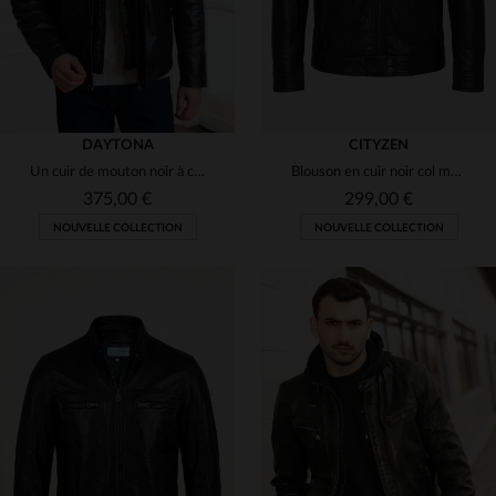
DAYTONA
CITYZEN
Un cuir de mouton noir à col montant, chaud et élégant pour l'hiver.
Blouson en cuir noir col montant
375,00 €
299,00 €
NOUVELLE COLLECTION
NOUVELLE COLLECTION
TAILLES DISPONIBLES
TAILLES DISPONIBLES
S
M
L
XL
2XL
S
M
L
XL
2XL
3XL
4XL
5XL
3XL
4XL
5XL