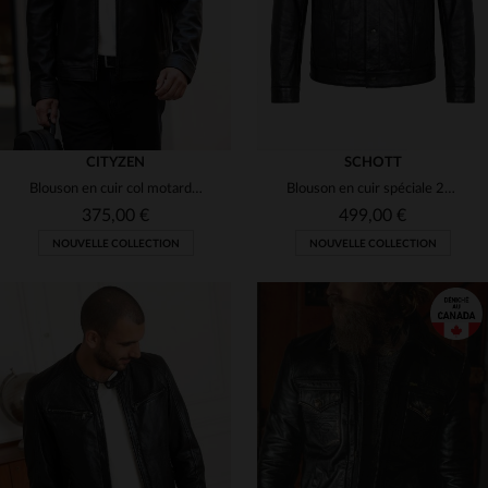
CITYZEN
SCHOTT
Blouson en cuir col motard noir complet pour homme
Blouson en cuir spéciale 20 ans de Cuir-City.com en collaboration avec Schott NYC
375,00 €
499,00 €
NOUVELLE COLLECTION
NOUVELLE COLLECTION
TAILLES DISPONIBLES
TAILLES DISPONIBLES
S
M
L
XL
2XL
S
M
L
XL
2XL
3XL
4XL
3XL
4XL