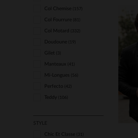
Wild Arctic By Flo & Clo
(3)
Col Chemise
(157)
Col Fourrure
(81)
Col Motard
(332)
Doudoune
(19)
Gilet
(3)
TA
Manteaux
(41)
S
Mi-Longues
(56)
Perfecto
(42)
Teddy
(106)
STYLE
Chic Et Classe
(31)