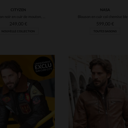
CITYZEN
NASA
Blouson noir en cuir de mouton, coupe slim, élégance urbaine et sobre.
Blouso
249,00 €
599,00 €
NOUVELLE COLLECTION
TOUTES SAISONS
ILLES DISPONIBLES
TAILLES DISPONIBLE
M
L
XL
2XL
3XL
S
M
L
XL
2XL