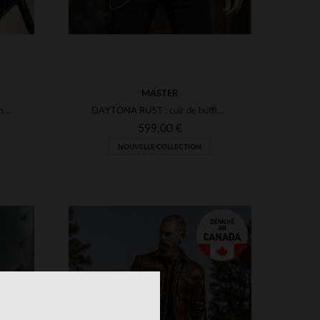
MASTER
Blouson biker en cuir d'agneau noir, signé Redskins, esprit rock.
DAYTONA RUST : cuir de buffle rouille.Blouson biker au style affirmé.
599,00 €
NOUVELLE COLLECTION