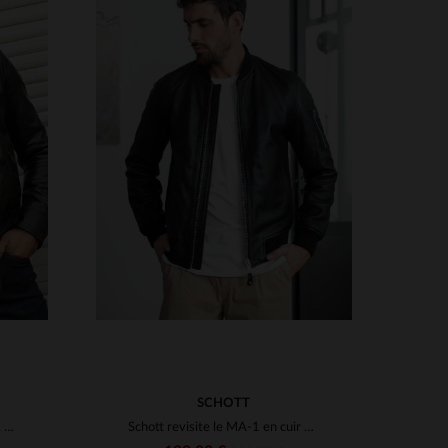
S
TAILLES DISPONIBLES
3XL
S
M
L
XL
2XL
3XL
SCHOTT
Blouson en cuir de mouton noir, coupe slimfit et détails matelassés.
Schott revisite le MA-1 en cuir d'agneau noir, coupe standard.