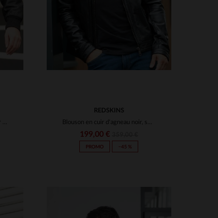
REDSKINS
Schott revisite l'aviateur en cuir d'agneau noir et vegan.
Blouson en cuir d'agneau noir, sobre et intemporel, signé Redskins.
199,00 €
359,00 €
PROMO
−45 %