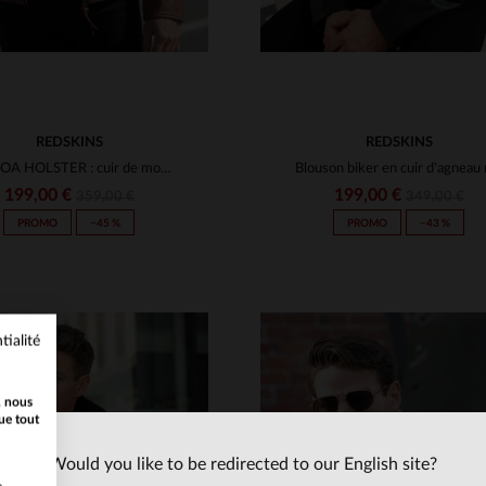
REDSKINS
REDSKINS
BALBOA HOLSTER : cuir de mouton cognac, coupe slimfit et style motard.
199,00 €
199,00 €
359,00 €
349,00 €
PROMO
−45 %
PROMO
−43 %
tialité
, nous
ue tout
Would you like to be redirected to our English site?