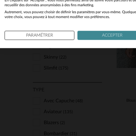
En cliquant sur "Accepter", vous nous permettez ainsi de suivre votre parcours et d
COUPE
recueillir des données anonymisées à des fins marketing.
Redskins
(367)
Autrement, vous pouvez choisir de définir les paramètres par vous-même. Quelque
Confort
(25)
TA
votre choix, vous pouvez à tout moment modifier vos préférences.
Rock’n Free Life
(3)
Grande Taille
(4)
S
Schott
(325)
Oversize
PARAMÉTRER
ACCEPTER
(7)
Serge Pariente
(65)
Regular
(700)
Seven Tees
(1)
Skinny
(22)
The Jack Leathers
(7)
Slimfit
(175)
Top Gun
(15)
Univers Du Luxe
(1)
TYPE
Us Wings
(6)
Avec Capuche
(48)
Vanzetti
(4)
Aviateur
(135)
Von Dutch
(108)
Blazers
(2)
Warson Motors
(1)
Bombardier
(31)