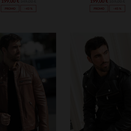
199,00 €
199,00 €
349,00 €
359,00 €
PROMO
−43 %
PROMO
−45 %
ILLES DISPONIBLES
TAILLES DISPONIBLE
M
L
XL
2XL
3XL
S
M
L
XL
2XL