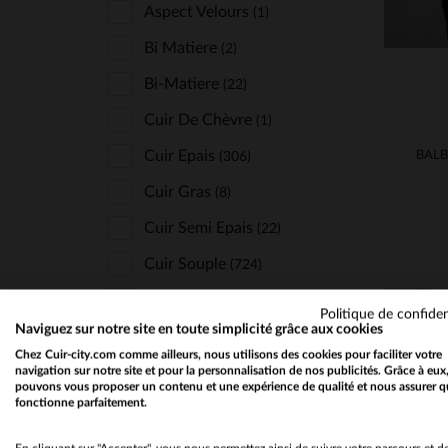
Last Rebels
Aspect Velours
(4)
(1)
Le Formier
Bi Matiere
(4)
(2)
Lucina
Bi-Matiere
(9)
(22)
Marine Nationale
Cuir De Chèvre
(1)
(12)
Master
Cuir Epais
(27)
(306)
Mc Gregor
Cuir Gras
(8)
(1)
Mcs
Cuir Semi Epais
(25)
(22)
Milestone
Cuir Souple
(1)
(724)
New Era
Cuir Velours
(3)
(55)
Politique de confiden
Naviguez sur notre site en toute simplicité grâce aux cookies
Oakwood
Peau Retournee
(14)
(41)
Chez Cuir-city.com comme ailleurs, nous utilisons des cookies pour faciliter votre
Paddock's
Textile
navigation sur notre site et pour la personnalisation de nos publicités. Grâce à eux
(740)
(5)
pouvons vous proposer un contenu et une expérience de qualité et nous assurer q
fonctionne parfaitement.
Paris Saint Germain
(4)
Petrol Industries
(16)