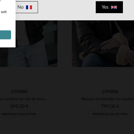
e
No
Yes
 soit
ILLES DISPONIBLES
TAILLES DISPONIBLE
M
L
XL
2XL
3XL
S
M
L
XL
2XL
CITYZEN
CITYZEN
Blouson aviateur en cuir de mouton souple, intemporel et polyvalent.
399,00 €
799,00 €
NOUVELLE COLLECTION
NOUVELLE COLLECTION