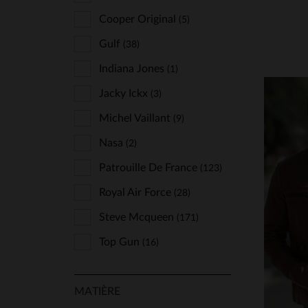
Cuir-City
Cooper Original
(2)
(5)
Daytona
Gulf
(38)
(154)
Deercraft
Indiana Jones
(2)
(1)
Freaky Nation
Jacky Ickx
(3)
(4)
Giovanni
Michel Vaillant
(3)
(9)
Gipsy
Nasa
(2)
(2)
Glove Story
Patrouille De France
(16)
(123)
Hero Seven
Royal Air Force
(13)
(28)
Iron & Resin
Steve Mcqueen
(11)
(171)
TA
Kaporal
Top Gun
(4)
(16)
S
Kaporal Shoes
(1)
MATIÈRE
Kome's Road
(11)