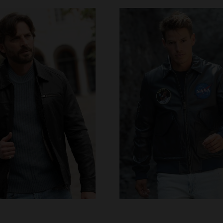
ILLES DISPONIBLES
TAILLES DISPONIBLE
M
L
XL
2XL
3XL
S
M
L
XL
2XL
4XL
5XL
4XL
5XL