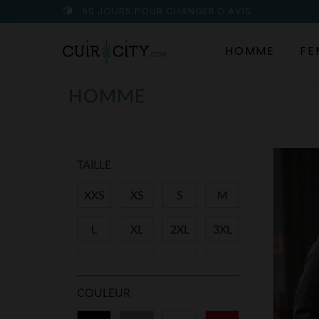
90 JOURS POUR CHANGER D'AVIS
HOMME
FE
HOMME
TAILLE
XXS
XS
S
M
L
XL
2XL
3XL
4XL
5XL
6XL
7XL
COULEUR
8XL
9XL
11XL
28