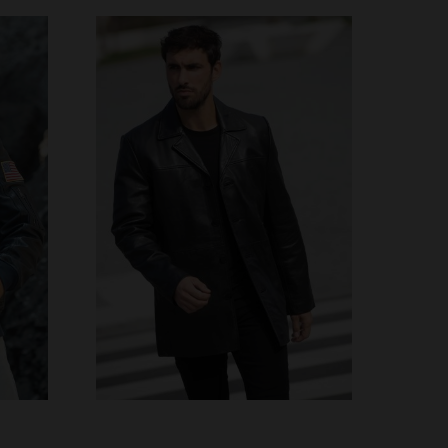
S
TAILLES DISPONIBLES
3XL
XS
S
M
L
XL
2XL
3XL
4XL