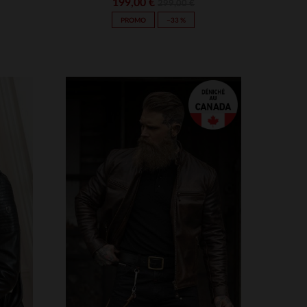
199,00 €
299,00 €
PROMO
−33 %
S
TAILLES DISPONIBLES
3XL
S
M
L
XL
2XL
3XL