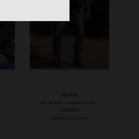
TAILLES DISPONIBLES
XS
S
M
L
XL
2XL
S
3XL
3XL
4XL
MASTER
Blouson bombardier en mouton retourné marron, col fourrure beige.
Cuir de buffle mahogany, teinte rustique qui patine avec le temps.
599,00 €
NOUVELLE COLLECTION