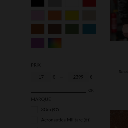
Noir
Gris
Blanc
Rouge
29
30
31
32
Rose
Orange
Jaune
Beige
33
34
36
38
Cognac
Marron
Vert
Bleu
40
42
44
46
Violet
Multicolore
48
50
52
54
56
58
60
62
PRIX
64
66
68
70
€
—
€
72
74
80
85
OK
MARQUE
90
95
100
105
3Gm
(97)
TU
16
S/M
M/L
Aeronautica Militare
(81)
ANS