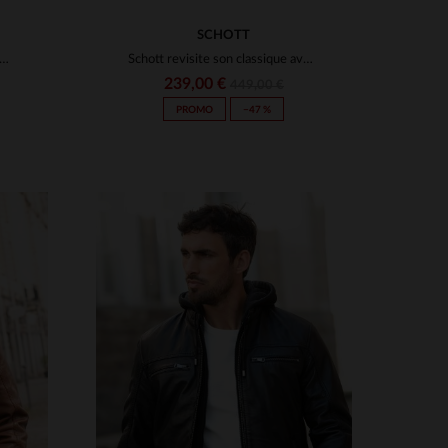
SCHOTT
n en cuir col chemise bleu marine sous licence officielle NASA
Schott revisite son classique avec ce LCMAINE2CC en agneau léger.
239,00 €
449,00 €
PROMO
−47 %
S
3XL
TAILLES DISPONIBLES