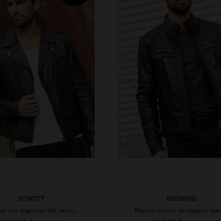
ILLES DISPONIBLES
TAILLES DISPONIBLE
M
L
XL
2XL
3XL
S
M
L
XL
2XL
SCHOTT
REDSKINS
Blouson cuir d'agneau noir, version épurée du perfecto Schott.