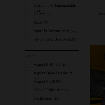
Classique Et Indémodable
(341)
Coloré
(57)
Rock
(72)
Sport Et Décontracté
(177)
Tendance Et Branché
(103)
CUIR
Aspect Brillant
(109)
Aspect Daim Et Velours
(64)
Aspect Vieilli
(93)
TA
Chaud Et Résistant
(89)
S
Fin Et Léger
(60)