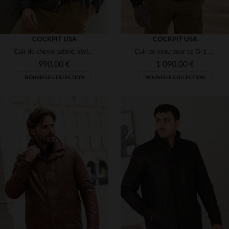
COCKPIT USA
COCKPIT USA
Cuir de cheval patiné, style expédition vintage, coupe régulière.
Cuir de veau pour ce G-1 Cockpit USA. Shearling amovible et robuste.
990,00 €
1 090,00 €
NOUVELLE COLLECTION
NOUVELLE COLLECTION
TAILLES DISPONIBLES
TAILLES DISPONIBLES
S
M
L
XL
2XL
S
M
L
XL
2XL
3XL
3XL
4XL
5XL
6XL