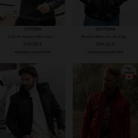
CITYZEN
DAYTONA
Cuir de mouton bleu marine, coupe regular, allure rock et classique.
Blouson biker en cuir d'agneau noir, souple, tannage.
249,00 €
349,00 €
NOUVELLE COLLECTION
NOUVELLE COLLECTION
TAILLES DISPONIBLES
S
M
L
XL
2XL
TAILLES DISPONIBLES
S
M
L
XL
2XL
3XL
4XL