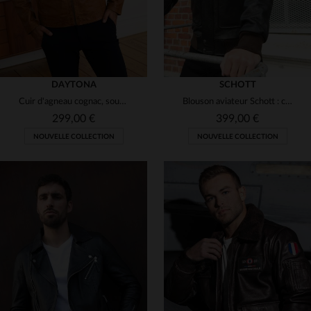
DAYTONA
SCHOTT
Cuir d'agneau cognac, souple et léger pour un blouson mi-saison.
Blouson aviateur Schott : cuir de vachette patiné, chaud et vintage.
299,00 €
399,00 €
NOUVELLE COLLECTION
NOUVELLE COLLECTION
TAILLES DISPONIBLES
TAILLES DISPONIBLES
S
M
L
XL
2XL
S
M
L
XL
2XL
3XL
4XL
5XL
3XL