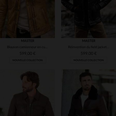
(5)
(4)
(15)
(367)
MASTER
MASTER
(3)
Blouson camionneur en cuir vintage marron doré
Réinvention du field jacket : cuir de vachette, robustesse et style.
(326)
599,00 €
599,00 €
NOUVELLE COLLECTION
NOUVELLE COLLECTION
(65)
(1)
(7)
TAILLES DISPONIBLES
TAILLES DISPONIBLES
(16)
(1)
S
M
L
XL
2XL
S
M
L
XL
2XL
(6)
3XL
3XL
4XL