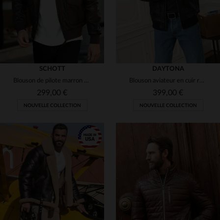
SCHOTT
DAYTONA
Blouson de pilote marron classique
Blouson aviateur en cuir robuste. Col amovible, idéal pour l'hiver.
299,00 €
399,00 €
NOUVELLE COLLECTION
NOUVELLE COLLECTION
TAILLES DISPONIBLES
TAILLES DISPONIBLES
S
M
L
XL
2XL
S
M
L
XL
2XL
3XL
3XL