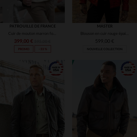
PATROUILLE DE FRANCE
MASTER
Cuir de mouton marron foncé, col fourrure.Aviateur chaud et élégant.
Blouson en cuir rouge épais vintage
399,00 €
599,00 €
595,00 €
PROMO
−33 %
NOUVELLE COLLECTION
TAILLES DISPONIBLES
S
M
L
XL
2XL
TAILLES DISPONIBLES
S
M
L
XL
2XL
3XL