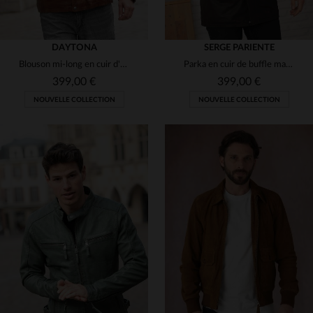
DAYTONA
SERGE PARIENTE
Blouson mi-long en cuir d'agneau lavé teinte bison, coupe regular.
Parka en cuir de buffle marron, robuste et élégante pour l'hiver.
399,00 €
399,00 €
NOUVELLE COLLECTION
NOUVELLE COLLECTION
TAILLES DISPONIBLES
S
M
L
XL
2XL
TAILLES DISPONIBLES
3XL
4XL
S
M
L
XL
2XL