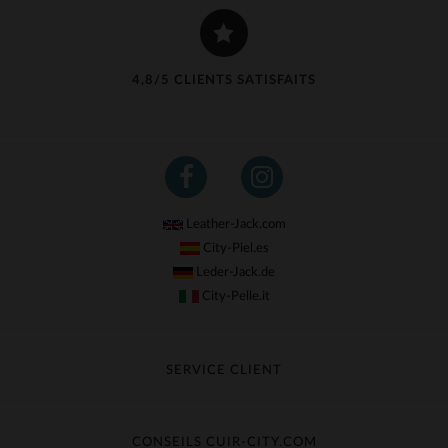
4,8/5 CLIENTS SATISFAITS
Leather-Jack.com
City-Piel.es
Leder-Jack.de
City-Pelle.it
SERVICE CLIENT
Suivre ma commande
Échange & Remboursement
CONSEILS CUIR-CITY.COM