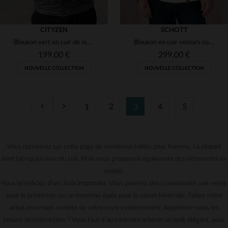
CITYZEN
SCHOTT
Blouson vert en cuir de mouton, col motard, léger et intemporel.
Blouson en cuir velours couleur rouille
199,00 €
299,00 €
NOUVELLE COLLECTION
NOUVELLE COLLECTION
1
2
3
4
5
TAILLES DISPONIBLES
TAILLES DISPONIBLES
S
M
L
XL
2XL
S
M
L
XL
2XL
Vous retrouvez sur cette page de nombreux habits pour homme. La plupart
sont fabriqués avec du cuir. Mais nous proposons également des vêtements en
3XL
3XL
textile.
Vous bénéficiez d’un choix important. Vous pourrez ainsi commander une veste
pour le printemps ou un manteau épais pour la saison hivernale. Faites votre
achat en tenant compte de votre style vestimentaire. Appréciez-vous les
tenues décontractées ? Vous faut-il au contraire arborer un look élégant, pour