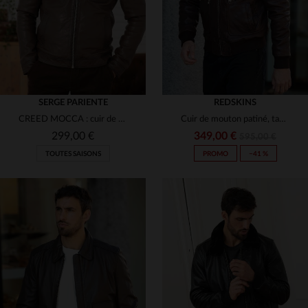
(4)
(107)
(1)
(3)
SERGE PARIENTE
REDSKINS
CREED MOCCA : cuir de mouton, col vieilli, pour toutes saisons.
Cuir de mouton patiné, tannage.Coupe bomber éco-responsable.
299,00 €
349,00 €
595,00 €
TOUTES SAISONS
PROMO
−41 %
TAILLES DISPONIBLES
TAILLES DISPONIBLES
M
L
XL
2XL
3XL
M
L
XL
2XL