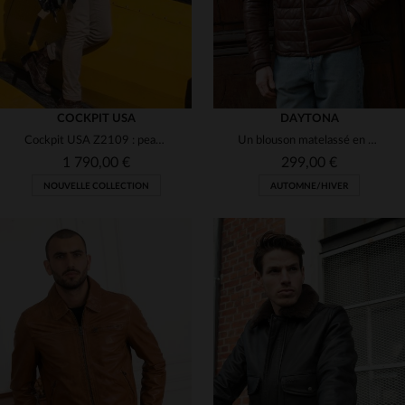
COCKPIT USA
DAYTONA
Cockpit USA Z2109 : peau de mouton, coupe RAF 1938. Robuste.
Un blouson matelassé en cuir de mouton, doux et d'une élégance sobre.
1 790,00 €
299,00 €
NOUVELLE COLLECTION
AUTOMNE/HIVER
TAILLES DISPONIBLES
38
40
42
44
46
TAILLES DISPONIBLES
48
50
S
M
L
XL