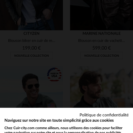
CITYZEN
MARINE NATIONALE
Blouson biker en cuir de mouton, coupe slim. Zips aux poignets.
Blouson en cuir de vachette marron, style aviateur de la Marine.
199,00 €
599,00 €
NOUVELLE COLLECTION
NOUVELLE COLLECTION
TAILLES DISPONIBLES
XXS
S
M
L
XL
TAILLES DISPONIBLES
Politique de confidentialité
XS
S
M
L
2XL
3XL
4XL
Naviguez sur notre site en toute simplicité grâce aux cookies
Chez Cuir-city.com comme ailleurs, nous utilisons des cookies pour faciliter
votre navigation sur notre site et pour la personnalisation de nos publicités.