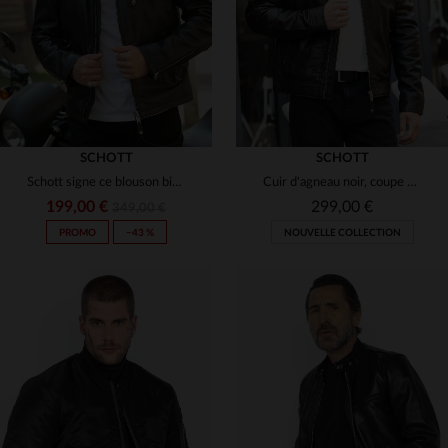
(5)
(1)
(1)
(26)
(1)
SCHOTT
SCHOTT
Schott signe ce blouson biker en cuir d'agneau noir, rock et précis.
Cuir d'agneau noir, coupe épurée : le biker Schott, souple et durable.
199,00 €
299,00 €
349,00 €
PROMO
−43 %
NOUVELLE COLLECTION
TAILLES DISPONIBLES
S
M
L
XL
2XL
TAILLES DISPONIBLES
M
L
XL
2XL
3XL
3XL