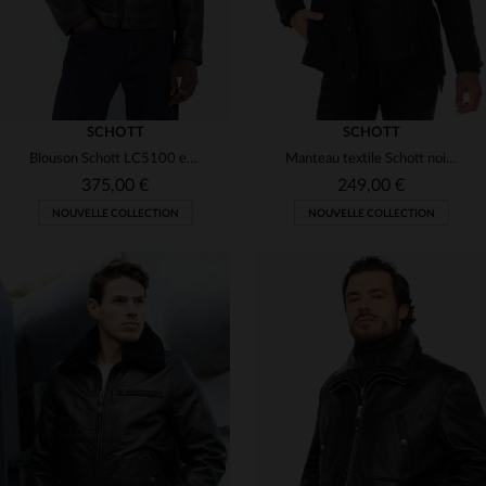
SCHOTT
SCHOTT
Blouson Schott LC5100 en cuir de vachette noir, casual et robuste.
Manteau textile Schott noir idéal pour l'hiver
375,00 €
249,00 €
NOUVELLE COLLECTION
NOUVELLE COLLECTION
TAILLES DISPONIBLES
TAILLES DISPONIBLES
S
M
L
XL
2XL
S
M
L
XL
2XL
3XL
4XL
3XL
4XL
5XL