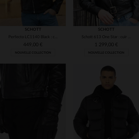
SCHOTT
SCHOTT
Perfecto LC1140 Black : cuir d'agneau, coupe ajustée, style biker.
Schott 613 One Star : cuir de vachette noir, Perfecto légendaire.
449,00 €
1 299,00 €
NOUVELLE COLLECTION
NOUVELLE COLLECTION
TAILLES DISPONIBLES
TAILLES DISPONIBLES
M
L
XL
2XL
3XL
38
40
42
44
46
4XL
5XL
48