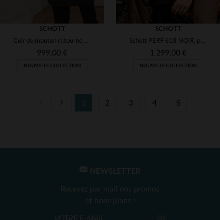
SCHOTT
SCHOTT
Cuir de mouton retourné noir, manteau mi-long chaud et indémodable.
Schott PERF 618 NOIR, perfecto en steerhide américain indémodable.
999,00 €
1 299,00 €
NOUVELLE COLLECTION
NOUVELLE COLLECTION
1
2
3
4
5
TAILLES DISPONIBLES
TAILLES DISPONIBLES
M
L
XL
2XL
38
40
42
44
48
NEWSLETTER
Recevez par mail nos promos
et bons plans !
OK