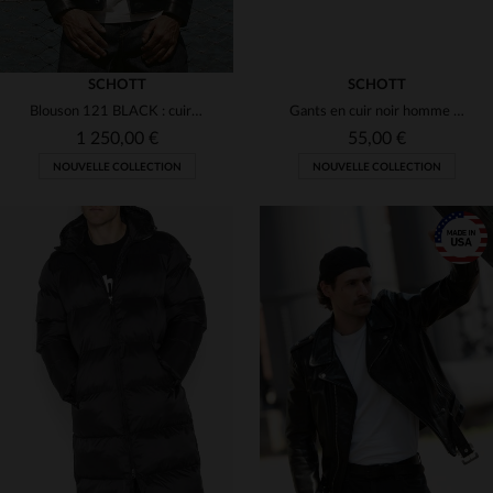
SCHOTT
SCHOTT
Blouson 121 BLACK : cuir de vachette noire, coupe slim, patine unique.
Gants en cuir noir homme avec pressions
1 250,00 €
55,00 €
NOUVELLE COLLECTION
NOUVELLE COLLECTION
TAILLES DISPONIBLES
TAILLES DISPONIBLES
S
M
L
XL
2XL
M
L
XL