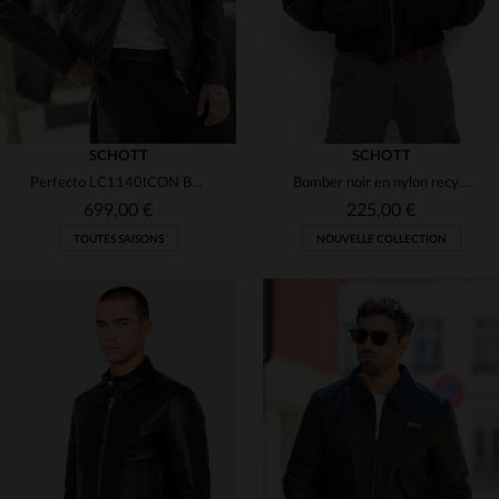
SCHOTT
SCHOTT
Perfecto LC1140ICON BLACK X : cuir de vachette épais, style biker.
Bomber noir en nylon recyclé homme
699,00 €
225,00 €
TOUTES SAISONS
NOUVELLE COLLECTION
TAILLES DISPONIBLES
TAILLES DISPONIBLES
S
M
L
XL
2XL
S
M
L
XL
2XL
3XL
4XL
5XL
3XL