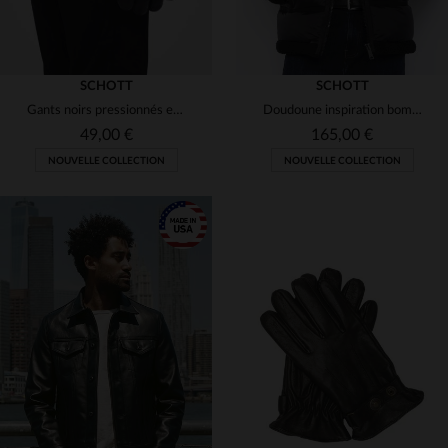
SCHOTT
SCHOTT
Gants noirs pressionnés en cuir de buffle
Doudoune inspiration bombardier noir
49,00 €
165,00 €
NOUVELLE COLLECTION
NOUVELLE COLLECTION
TAILLES DISPONIBLES
TAILLES DISPONIBLES
M
L
XL
S
M
L
XL
2XL