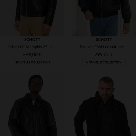
SCHOTT
SCHOTT
Schott LC Memphis 25 : cuir d'agneau noir, coupe motard intemporelle.
Blouson CWU en cuir noir avec logo velcro amovible
399,00 €
299,00 €
NOUVELLE COLLECTION
NOUVELLE COLLECTION
TAILLES DISPONIBLES
S
M
L
XL
2XL
TAILLES DISPONIBLES
3XL
S
M
L
XL
2XL