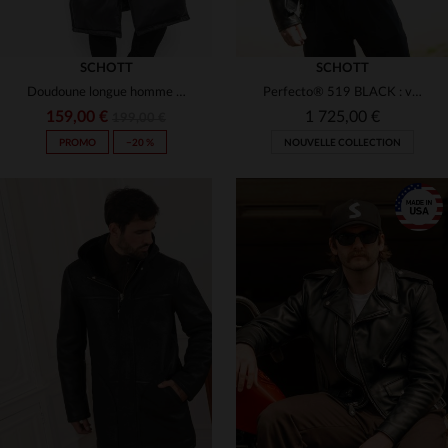
SCHOTT
SCHOTT
Doudoune longue homme noire
Perfecto® 519 BLACK : vachette grainée, souple et durable par Schott.
159,00 €
1 725,00 €
199,00 €
PROMO
−20 %
NOUVELLE COLLECTION
TAILLES DISPONIBLES
XS
S
M
L
XL
TAILLES DISPONIBLES
S
L
2XL
2XL
3XL