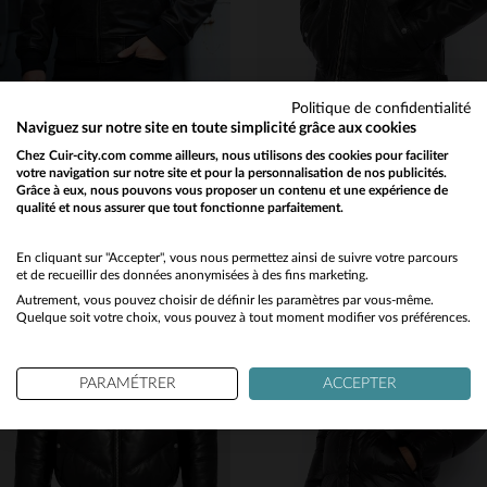
Politique de confidentialité
SCHOTT
SCHOTT
Naviguez sur notre site en toute simplicité grâce aux cookies
Blouson LC1380 en cuir de vachette noir, chaud et intemporel.
Le LC8100W23 de Schott, cuir de vachette noir, robuste et intemporel.
Chez Cuir-city.com comme ailleurs, nous utilisons des cookies pour faciliter
votre navigation sur notre site et pour la personnalisation de nos publicités.
499,00 €
499,00 €
Grâce à eux, nous pouvons vous proposer un contenu et une expérience de
NOUVELLE COLLECTION
TOUTES SAISONS
qualité et nous assurer que tout fonctionne parfaitement.
Would you like to be redirected to our English site?
No
En cliquant sur "Accepter", vous nous permettez ainsi de suivre votre parcours
et de recueillir des données anonymisées à des fins marketing.
Autrement, vous pouvez choisir de définir les paramètres par vous-même.
Yes
Quelque soit votre choix, vous pouvez à tout moment modifier vos préférences.
TAILLES DISPONIBLES
S
M
L
XL
2XL
TAILLES DISPONIBLES
PARAMÉTRER
ACCEPTER
4XL
S
M
L
XL
3XL