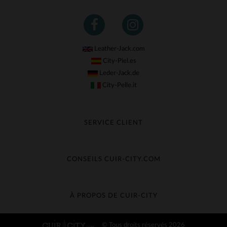
Leather-Jack.com
City-Piel.es
Leder-Jack.de
City-Pelle.it
SERVICE CLIENT
Suivre ma commande
Échange & Remboursement
CONSEILS CUIR-CITY.COM
Questions fréquentes
Livraison gratuite
Entretien du cuir
Contacter le service client
Guide des matières
À PROPOS DE CUIR-CITY
Guide des tailles
Découvrez Cuir-City
© Tous droits réservés 2026