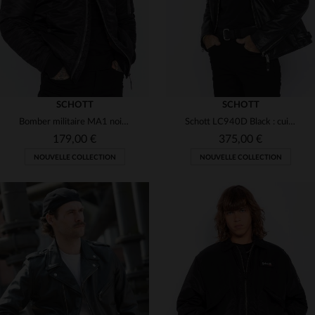
SCHOTT
SCHOTT
Bomber militaire MA1 noir recyclé
Schott LC940D Black : cuir de vachette noir, esprit motard intemporel.
179,00 €
375,00 €
NOUVELLE COLLECTION
NOUVELLE COLLECTION
TAILLES DISPONIBLES
TAILLES DISPONIBLES
S
M
L
XL
2XL
S
M
L
XL
2XL
3XL
4XL
5XL
3XL
4XL
5XL