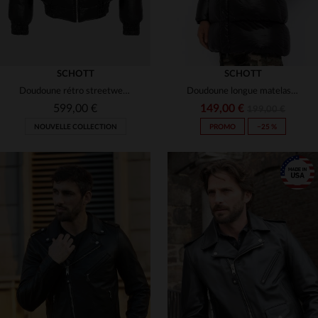
SCHOTT
SCHOTT
Doudoune rétro streetwear noire en cuir
Doudoune longue matelassée à capuche noire
599,00 €
149,00 €
199,00 €
NOUVELLE COLLECTION
PROMO
−25 %
TAILLES DISPONIBLES
S
M
L
XL
2XL
TAILLES DISPONIBLES
3XL
XS
S
L
XL
2XL