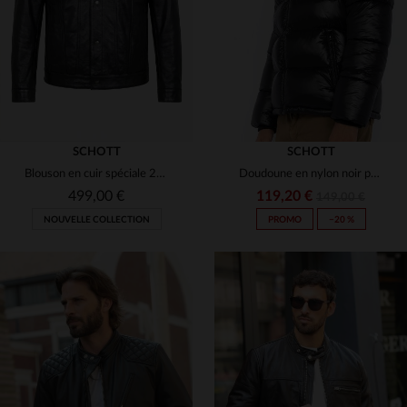
3XL
3XL
(4)
(9)
(1)
(1)
(1)
SCHOTT
SCHOTT
Blouson en cuir spéciale 20 ans de Cuir-City.com en collaboration avec Schott NYC
Doudoune en nylon noir pour homme
(1)
499,00 €
119,20 €
149,00 €
(93)
NOUVELLE COLLECTION
PROMO
−20 %
(2)
(121)
(25)
TAILLES DISPONIBLES
TAILLES DISPONIBLES
(1)
S
M
L
XL
2XL
XS
S
M
L
XL
(3)
3XL
4XL
2XL
3XL
16 ANS