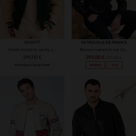
SCHOTT
PATROUILLE DE FRANCE
Schott revisite le varsity avec laine verte et cuir de vachette beige.
Blouson motard en cuir d'agneau bleu marine, Patrouille de France.
399,00 €
399,00 €
595,00 €
NOUVELLE COLLECTION
PROMO
−33 %
TAILLES DISPONIBLES
TAILLES DISPONIBLES
S
M
L
XL
2XL
S
M
L
XL