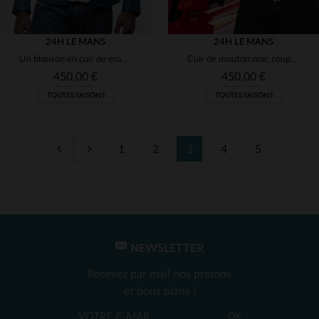
24H LE MANS
24H LE MANS
Un blouson en cuir de mouton bleu océan, signature des 24 Heures du Mans, alliant légèreté et style intemporel.
Cuir de mouton noir, coupe motard. Un hommage aux 24 Heures du Mans.
450,00 €
450,00 €
TOUTES SAISONS
TOUTES SAISONS
1
2
3
4
5
TAILLES DISPONIBLES
TAILLES DISPONIBLES
S
M
L
2XL
S
L
2XL
4XL
NEWSLETTER
Recevez par mail nos promos
et bons plans !
OK