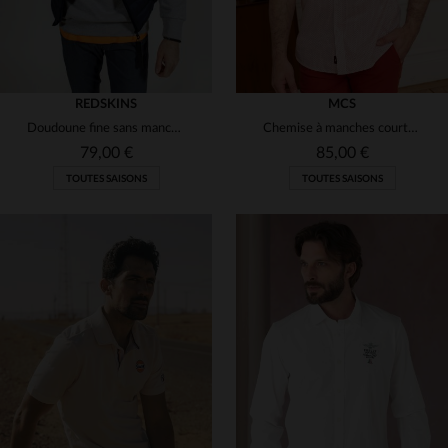
REDSKINS
MCS
Doudoune fine sans manches Redskins Bleue
Chemise à manches courtes à motifs rouges
79,00 €
85,00 €
TOUTES SAISONS
TOUTES SAISONS
TAILLES DISPONIBLES
TAILLES DISPONIBLES
S
M
XL
S
M
XL