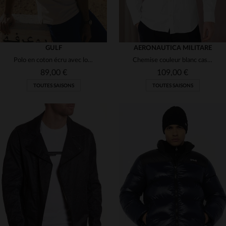
GULF
AERONAUTICA MILITARE
Polo en coton écru avec logo coeur
Chemise couleur blanc cassé avec logo aéronautique
89,00 €
109,00 €
TOUTES SAISONS
TOUTES SAISONS
TAILLES DISPONIBLES
TAILLES DISPONIBLES
S
M
XL
S
M
L