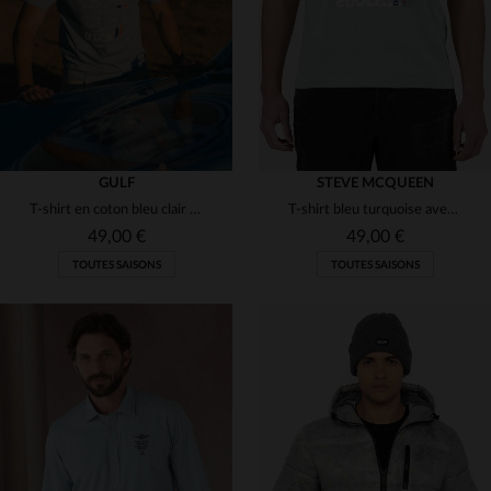
S
M
XL
2XL
3XL
S
M
L
XL
GULF
STEVE MCQUEEN
T-shirt en coton bleu clair racing
T-shirt bleu turquoise avec illustration graphique Steve McQueen
49,00 €
49,00 €
TOUTES SAISONS
TOUTES SAISONS
TAILLES DISPONIBLES
TAILLES DISPONIBLES
S
XL
S
L
XL