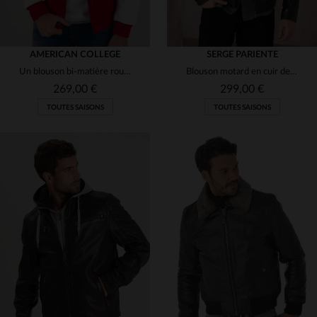
AMERICAN COLLEGE
SERGE PARIENTE
Un blouson bi-matière rouge et blanc, inspiré des écoles américaines.
Blouson motard en cuir de mouton marron, coupe régulière. Intemporel.
269,00 €
299,00 €
TOUTES SAISONS
TOUTES SAISONS
TAILLES DISPONIBLES
TAILLES DISPONIBLES
S
M
S
3XL