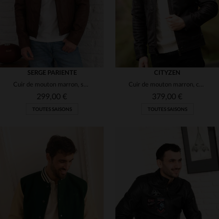
SERGE PARIENTE
CITYZEN
Cuir de mouton marron, souple : le blouson motard Serge Pariente.
Cuir de mouton marron, coupe regular.Un blouson souple et intemporel.
299,00 €
379,00 €
TOUTES SAISONS
TOUTES SAISONS
TAILLES DISPONIBLES
TAILLES DISPONIBLES
S
M
S
2XL
3XL