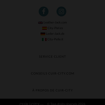
Leather-Jack.com
City-Piel.es
Leder-Jack.de
City-Pelle.it
SERVICE CLIENT
Suivre ma commande
Échange & Remboursement
CONSEILS CUIR-CITY.COM
Questions fréquentes
Livraison gratuite
Entretien du cuir
Contacter le service client
Guide des matières
À PROPOS DE CUIR-CITY
Guide des tailles
Découvrez Cuir-City
© Tous droits réservés 2026