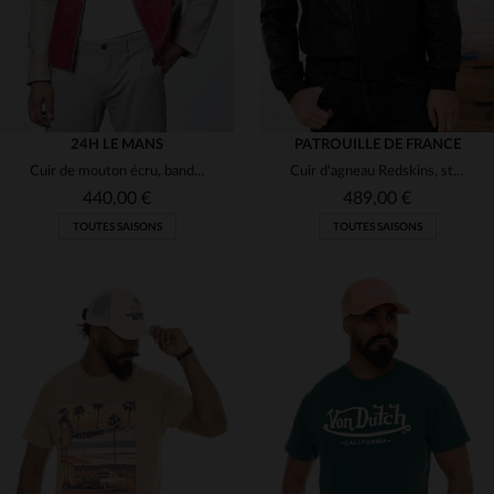
24H LE MANS
PATROUILLE DE FRANCE
Cuir de mouton écru, bandes racing : l'esprit des 24 Heures du Mans.
Cuir d'agneau Redskins, style aviateur et teddy, léger et souple.
440,00 €
489,00 €
TOUTES SAISONS
TOUTES SAISONS
TAILLES DISPONIBLES
TAILLES DISPONIBLES
S
L
XL
2XL
S
M
L
2XL
3XL