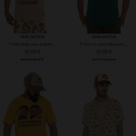
VON DUTCH
VON DUTCH
T-shirt beige avec imprimé voiture vintage au coucher de soleil
T-shirt en coton bleu avec logo blanc
35,00 €
35,00 €
PRINTEMPS/ÉTÉ
TOUTES SAISONS
TAILLES DISPONIBLES
TAILLES DISPONIBLES
S
M
XL
S
M
XL