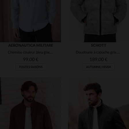
AERONAUTICA MILITARE
SCHOTT
Chemise couleur bleu glacier avec logo aéronautique
Doudoune à capuche gris clair effet marbré
99,00 €
189,00 €
TOUTES SAISONS
AUTOMNE/HIVER
TAILLES DISPONIBLES
TAILLES DISPONIBLES
S
L
XL
2XL
S
M