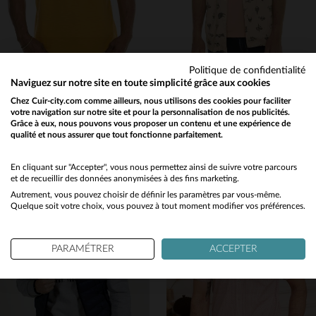
Politique de confidentialité
VON DUTCH
VON DUTCH
Naviguez sur notre site en toute simplicité grâce aux cookies
T-shirt imprimé en coton jaune
Chemise en viscose imprimée
Chez Cuir-city.com comme ailleurs, nous utilisons des cookies pour faciliter
votre navigation sur notre site et pour la personnalisation de nos publicités.
35,00 €
49,00 €
Grâce à eux, nous pouvons vous proposer un contenu et une expérience de
TOUTES SAISONS
TOUTES SAISONS
qualité et nous assurer que tout fonctionne parfaitement.
Would you like to be redirected to our English site?
No
En cliquant sur "Accepter", vous nous permettez ainsi de suivre votre parcours
et de recueillir des données anonymisées à des fins marketing.
Autrement, vous pouvez choisir de définir les paramètres par vous-même.
Yes
Quelque soit votre choix, vous pouvez à tout moment modifier vos préférences.
TAILLES DISPONIBLES
TAILLES DISPONIBLES
PARAMÉTRER
ACCEPTER
S
M
XL
S
L
XL