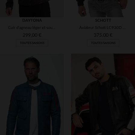
DAYTONA
SCHOTT
Cuir d'agneau léger et souple, blouson motard à capuche amovible.
Aviateur Schott LC930D en cuir de vachette épais, style indémodable.
299,00 €
375,00 €
TOUTES SAISONS
TOUTES SAISONS
TAILLES DISPONIBLES
TAILLES DISPONIBLES
S
S
L
3XL