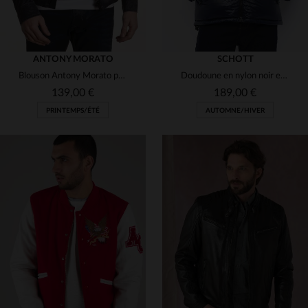
ANTONY MORATO
SCHOTT
Blouson Antony Morato pour Homme en coton
Doudoune en nylon noir et bleu marine
139,00 €
189,00 €
PRINTEMPS/ÉTÉ
AUTOMNE/HIVER
TAILLES DISPONIBLES
TAILLES DISPONIBLES
S
M
S
M
L