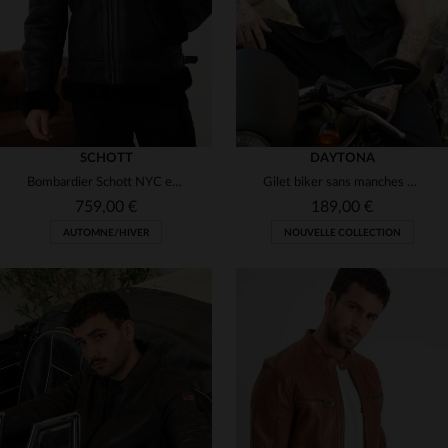
SCHOTT
DAYTONA
Bombardier Schott NYC en cuir de mouton double face : le LC1259 BLACK.
Gilet biker sans manches en cuir de chèvre épais, grain marqué.
759,00 €
189,00 €
AUTOMNE/HIVER
NOUVELLE COLLECTION
TAILLES DISPONIBLES
M
L
XL
2XL
3XL
TAILLES DISPONIBLES
S
M
2XL
4XL
5XL
5XL
6XL