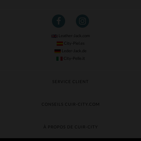
Leather-Jack.com
City-Piel.es
Leder-Jack.de
City-Pelle.it
SERVICE CLIENT
Suivre ma commande
Échange & Remboursement
CONSEILS CUIR-CITY.COM
Questions fréquentes
Livraison gratuite
Entretien du cuir
Contacter le service client
Guide des matières
À PROPOS DE CUIR-CITY
Guide des tailles