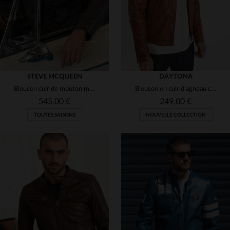
STEVE MCQUEEN
DAYTONA
Blouson cuir de mouton marron foncé, inspiré par Steve McQueen.
Blouson en cuir d'agneau cognac, coupe motard, style intemporel.
545,00 €
249,00 €
TOUTES SAISONS
NOUVELLE COLLECTION
TAILLES DISPONIBLES
TAILLES DISPONIBLES
S
M
L
XL
3XL
XS
S
M
L
XL
4XL
5XL
2XL
3XL
4XL
5XL