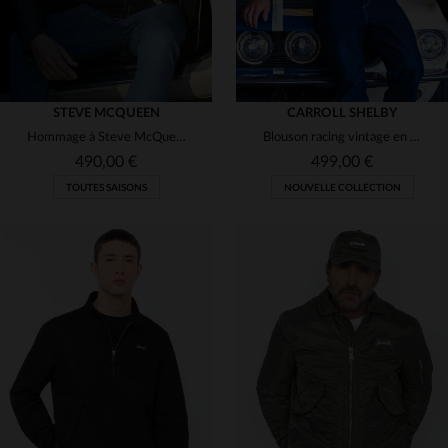
STEVE MCQUEEN
CARROLL SHELBY
Hommage à Steve McQueen : cuir de mouton noir au style racing rétro.
Blouson racing vintage en cuir de mouton bleu royal. Manches zippées.
490,00 €
499,00 €
TOUTES SAISONS
NOUVELLE COLLECTION
TAILLES DISPONIBLES
M
L
XL
2XL
3XL
TAILLES DISPONIBLES
M
3XL
5XL
4XL
5XL