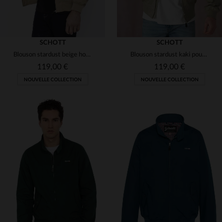
SCHOTT
SCHOTT
Blouson stardust beige homme
Blouson stardust kaki pour homme
119,00 €
119,00 €
NOUVELLE COLLECTION
NOUVELLE COLLECTION
TAILLES DISPONIBLES
TAILLES DISPONIBLES
S
M
L
XL
2XL
S
M
XL
2XL
3XL
3XL
4XL
5XL
5XL