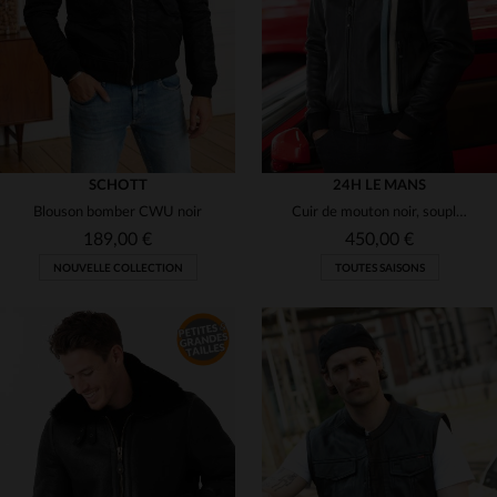
XL
2XL
3XL
5XL
M
L
XL
2XL
5XL
SCHOTT
24H LE MANS
Blouson bomber CWU noir
Cuir de mouton noir, souple et léger, pour un blouson motard régulier.
189,00 €
450,00 €
NOUVELLE COLLECTION
TOUTES SAISONS
TAILLES DISPONIBLES
M
L
XL
2XL
3XL
TAILLES DISPONIBLES
XS
S
M
XL
5XL
4XL
5XL