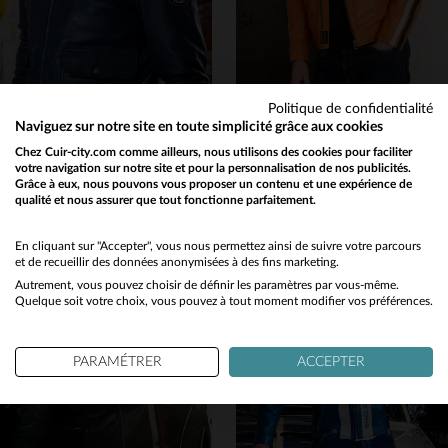
Politique de confidentialité
ALPINE
DAYTONA
Naviguez sur notre site en toute simplicité grâce aux cookies
Cuir de mouton bleu royal, style motard, porté toute l'année.
Orange brûlé et cuir pour ce blouson racing au style motard.
Chez Cuir-city.com comme ailleurs, nous utilisons des cookies pour faciliter
votre navigation sur notre site et pour la personnalisation de nos publicités.
490,00 €
329,00 €
Grâce à eux, nous pouvons vous proposer un contenu et une expérience de
NOUVELLE COLLECTION
TOUTES SAISONS
qualité et nous assurer que tout fonctionne parfaitement.
Would you like to be redirected to our English site?
No
En cliquant sur "Accepter", vous nous permettez ainsi de suivre votre parcours
et de recueillir des données anonymisées à des fins marketing.
Autrement, vous pouvez choisir de définir les paramètres par vous-même.
Yes
Quelque soit votre choix, vous pouvez à tout moment modifier vos préférences.
TAILLES DISPONIBLES
TAILLES DISPONIBLES
PARAMÉTRER
ACCEPTER
S
M
XL
3XL
5XL
3XL
4XL
5XL