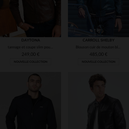
DAYTONA
CARROLL SHELBY
tannage et coupe slim pour ce blouson en agneau léger.
Blouson cuir de mouton bleu royal, style racing Shelby Cobra, léger.
249,00 €
485,00 €
NOUVELLE COLLECTION
NOUVELLE COLLECTION
TAILLES DISPONIBLES
TAILLES DISPONIBLES
S
M
L
2XL
3XL
S
M
L
XL
2XL
4XL
5XL
3XL
4XL
5XL