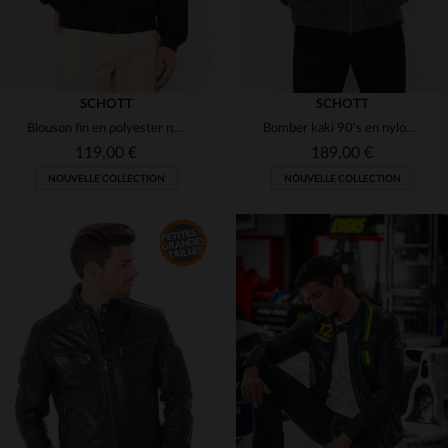
SCHOTT
SCHOTT
Blouson fin en polyester noir
Bomber kaki 90's en nylon recyclé
119,00 €
189,00 €
NOUVELLE COLLECTION
NOUVELLE COLLECTION
TAILLES DISPONIBLES
S
M
L
XL
2XL
TAILLES DISPONIBLES
3XL
4XL
5XL
XS
S
M
XL
5XL