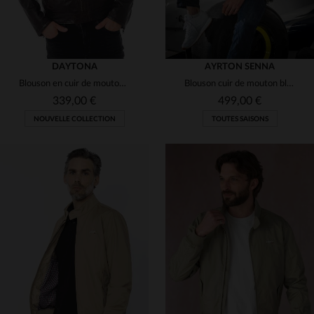
DAYTONA
AYRTON SENNA
Blouson en cuir de mouton marron roux, coupe slim et technique.
Blouson cuir de mouton bleu marine, hommage à Senna et Lotus F1.
339,00 €
499,00 €
NOUVELLE COLLECTION
TOUTES SAISONS
TAILLES DISPONIBLES
S
M
L
XL
2XL
TAILLES DISPONIBLES
3XL
4XL
5XL
2XL
5XL