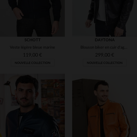
SCHOTT
DAYTONA
Veste légère bleue marine
Blouson biker en cuir d'agneau lavé, coupe slim et détails matelassés.
119,00 €
299,00 €
NOUVELLE COLLECTION
NOUVELLE COLLECTION
TAILLES DISPONIBLES
TAILLES DISPONIBLES
S
M
XL
2XL
5XL
XL
2XL
5XL