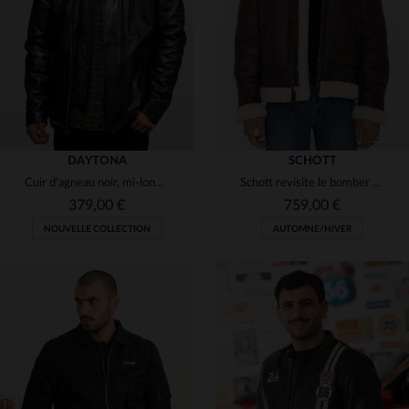
4XL
5XL
3XL
4XL
5XL
(3)
(2)
(4)
(2)
DAYTONA
SCHOTT
Cuir d'agneau noir, mi-long et souple : l'élégance intemporelle.
Schott revisite le bomber B-3 en cuir de mouton lourd et chaud.
379,00 €
759,00 €
NOUVELLE COLLECTION
AUTOMNE/HIVER
TAILLES DISPONIBLES
TAILLES DISPONIBLES