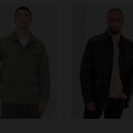
ILLES DISPONIBLES
TAILLES DISPONIBLE
S
M
L
XL
S
M
L
XL
2XL