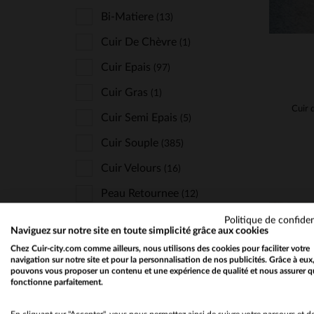
Mcs
(25)
Bi-Matiere
(13)
Milestone
(1)
Cuir De Chèvre
(1)
New Era
(3)
Cuir Epais
(97)
Oakwood
(11)
Cuir Gras
(1)
Paddock's
(5)
Cuir Semi Epais
(5)
Paris Saint Germain
(4)
Cuir Souple
(385)
Petrol Industries
(16)
Cuir Velours
(16)
Redskins
(166)
Peau Retournee
(12)
Schott
(119)
Textile
(413)
Politique de confiden
Naviguez sur notre site en toute simplicité grâce aux cookies
Serge Pariente
(19)
Chez Cuir-city.com comme ailleurs, nous utilisons des cookies pour faciliter votre
Seven Tees
navigation sur notre site et pour la personnalisation de nos publicités. Grâce à eux
(1)
COUPE
pouvons vous proposer un contenu et une expérience de qualité et nous assurer q
fonctionne parfaitement.
The Jack Leathers
(6)
Confort
(11)
Top Gun
(3)