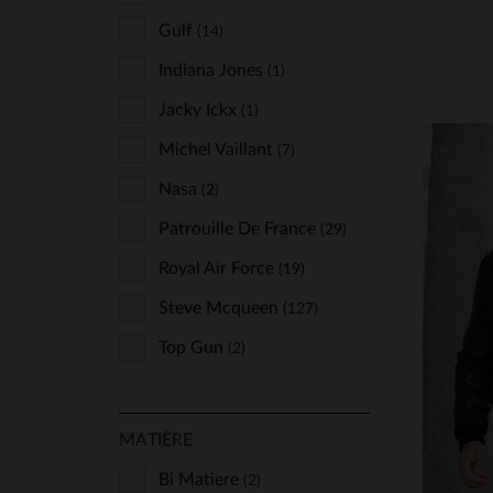
Deercraft
Gulf
(14)
(2)
Freaky Nation
Indiana Jones
(1)
(4)
Giovanni
Jacky Ickx
(3)
(1)
Gipsy
Michel Vaillant
(2)
(7)
Hero Seven
Nasa
(2)
(13)
Iron & Resin
Patrouille De France
(3)
(29)
Kaporal
Royal Air Force
(4)
(19)
Kaporal Shoes
Steve Mcqueen
TA
(1)
(127)
Last Rebels
Top Gun
(2)
(4)
XS
Le Formier
(4)
Lucina
(8)
MATIÈRE
Mc Gregor
(1)
Bi Matiere
(2)