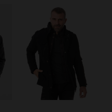
TAILLES DISPONIBLES
S
M
L
XL
2XL
3XL
S
3XL
4XL
5XL