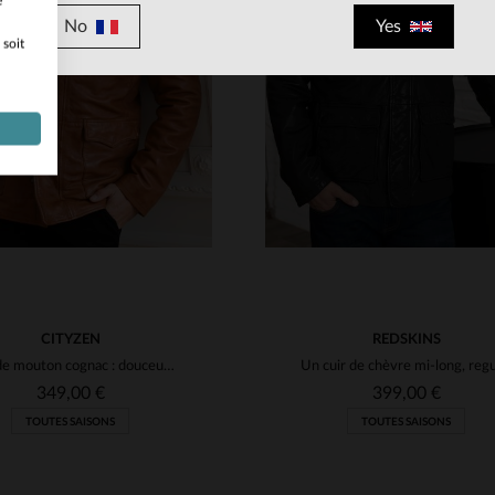
e
No
Yes
 soit
ILLES DISPONIBLES
TAILLES DISPONIBLE
M
L
XL
2XL
S
M
L
XL
CITYZEN
REDSKINS
Cuir de mouton cognac : douceur et style intemporel en une veste.
349,00 €
399,00 €
TOUTES SAISONS
TOUTES SAISONS