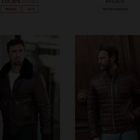
119,20 €
645,00 €
149,00 €
PROMO
−20 %
TOUTES SAISONS
ILLES DISPONIBLES
S
M
L
XL
2XL
TAILLES DISPONIBLE
3XL
16 ANS
M
L
XL
2XL
3