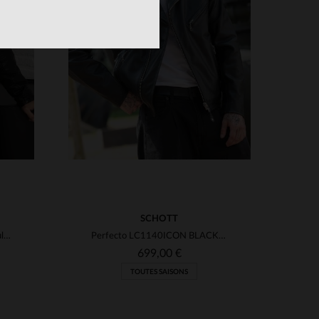
S
TAILLES DISPONIBLES
S
M
L
XL
2XL
SCHOTT
Un cuir de chèvre mi-long, regular et indémodable signé Redskins.
Perfecto LC1140ICON BLACK X : cuir de vachette épais, style biker.
699,00 €
TOUTES SAISONS