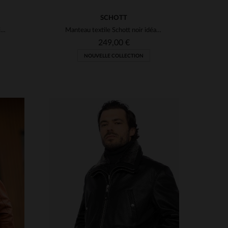
SCHOTT
Blouson en cuir d'agneau noir vieilli, souple et intemporel.
Manteau textile Schott noir idéal pour l'hiver
249,00 €
NOUVELLE COLLECTION
TAILLES DISPONIBLES
S
M
L
XL
2XL
3XL
S