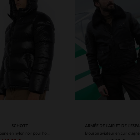
ILLES DISPONIBLES
M
L
XL
2XL
3XL
TAILLES DISPONIBLE
4XL
M
L
XL
2XL
3XL
SCHOTT
ARMÉE DE L'AIR ET DE L'ESP
Doudoune en nylon noir pour homme