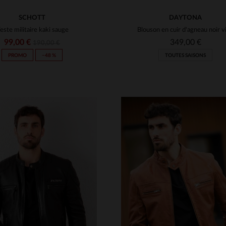
SCHOTT
DAYTONA
este militaire kaki sauge
99,00 €
349,00 €
190,00 €
PROMO
−48 %
TOUTES SAISONS
ILLES DISPONIBLES
TAILLES DISPONIBLE