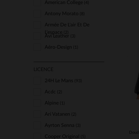
W30
W33
W34
W38
American College
(4)
L32
L34
L34
L34
Antony Morato
(8)
W40
41
43
45
Armée De L'air Et De
L34
L'espace
TA
(2)
Avi Leather
(3)
S
Aéro-Design
(1)
Buco
(29)
LICENCE
Bugatti
(2)
Capslab
24H Le Mans
(7)
(93)
Chevignon
Acdc
(2)
(5)
Cityzen
Alpine
(1)
(30)
Classic Legend Motors
Ari Vatanen
(2)
(205)
Cockpit Usa
Ayrton Senna
(2)
(3)
Daytona
Cooper Original
(53)
(5)