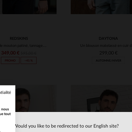
REDSKINS
DAYTONA
Cuir de mouton patiné, tannage.Coupe bomber éco-responsable.
Un blou
349,00 €
299,00 €
595,00 €
PROMO
−41 %
AUTOMNE/HIVER
tialité
, nous
ue tout
Would you like to be redirected to our English site?