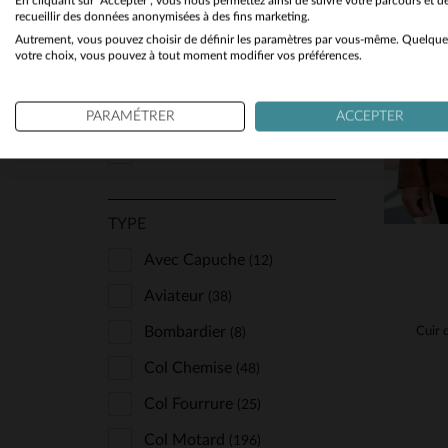
En cliquant sur "Accepter", vous nous permettez ainsi de suivre votre parcours et d
Grande Taille
(4)
recueillir des données anonymisées à des fins marketing.
Univers Du Luxe
(1)
Autrement, vous pouvez choisir de définir les paramètres par vous-même. Quelque
Oversize
(5)
TA
votre choix, vous pouvez à tout moment modifier vos préférences.
Us Wings
(6)
Regular
(350)
Vanzetti
(4)
Skinny
PARAMÉTRER
ACCEPTER
(2)
Von Dutch
(46)
Slimfit
(67)
Warson Motors
(1)
Wild Arctic By Flo & Clo
(3)
TYPE
Avec Capuche
(12)
Aviateur
(38)
Bombardier
(8)
Col Chemise
(48)
Col Fourrure
(25)
Col Motard
(196)