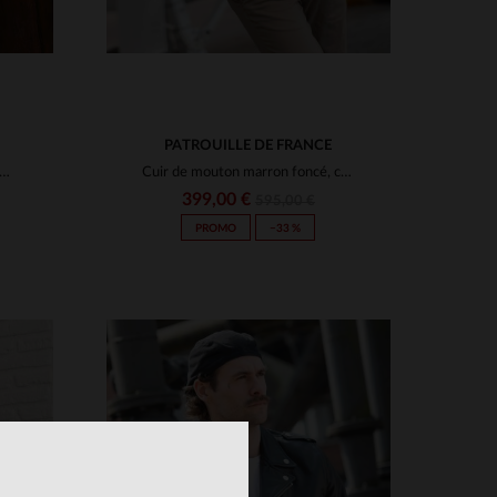
PATROUILLE DE FRANCE
son matelassé en cuir de mouton, doux et d'une élégance sobre.
Cuir de mouton marron foncé, col fourrure.Aviateur chaud et élégant.
399,00 €
595,00 €
PROMO
−33 %