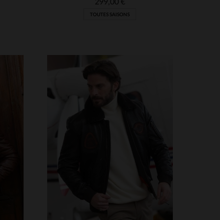
299,00 €
TOUTES SAISONS
S
TAILLES DISPONIBLES
XL
M
L
XL
2XL
3XL