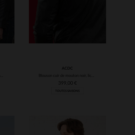
ACDC
Blouson cuir de mouton noir, hommage *Highway to Hell* d'AC/DC.
Blouson cuir de mouton noir, licence AC/DC, esprit *Back in Black*.
399,00 €
TOUTES SAISONS