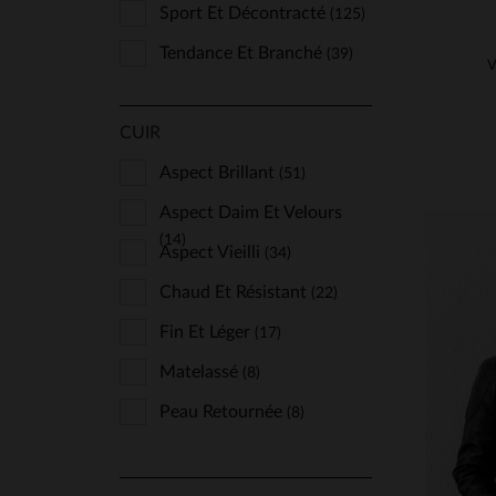
Sport Et Décontracté
(125)
Tendance Et Branché
(39)
V
CUIR
Aspect Brillant
(51)
Aspect Daim Et Velours
(14)
Aspect Vieilli
(34)
Chaud Et Résistant
(22)
Fin Et Léger
(17)
Matelassé
(8)
Peau Retournée
(8)
TA