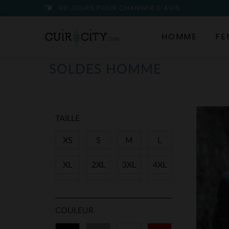
90 JOURS POUR CHANGER D'AVIS
HOMME
FE
SOLDES HOMME
TAILLE
XS
S
M
L
XL
2XL
3XL
4XL
5XL
28
29
30
COULEUR
31
32
33
34