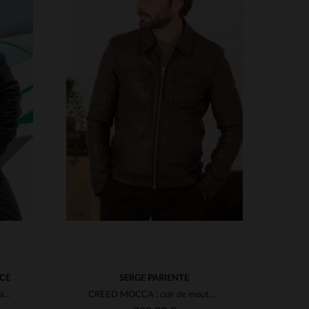
TAILLES DISPONIBLES
S
M
L
XL
2XL
3XL
S
4XL
4XL
ACE
SERGE PARIENTE
Blouson aviateur en cuir d'agneau marron, style A2. Fourrure amovible.
CREED MOCCA : cuir de mouton, col vieilli, pour toutes saisons.